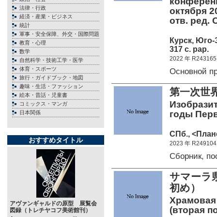
конферен
法律・行政
октября 2
経済・産業・ビジネス
отв. ред.
統計
軍事・安全保障、外交・国際問題
Курск, Юго
教育・心理
317 c. pap.
数学
2022 年 R243165
自然科学・技術工学・医学
体育・スポーツ
Основной 
旅行・ガイドブック・地図
趣味・生活・ファッション
第一次世
絵本・昔話・児童書
Изобразит
コミックス・マンガ
годы Пер
日本関係
СПб., <План
おすすめタイトル
2023 年 R249104
Сборник, п
サマーラ県
初め）
Храмовая
アヴァンギャルドの原型 展覧会
(вторая п
図録（トレチヤコフ美術館刊）