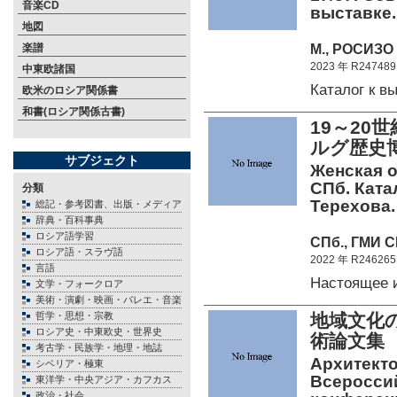
音楽CD
выставке.
地図
М., РОСИЗО 
楽譜
2023 年 R247489
中東欧諸国
Каталог к 
欧米のロシア関係書
和書(ロシア関係古書)
19～2
ルグ歴史
サブジェクト
Женская о
СПб. Катал
分類
Терехова.
総記・参考図書、出版・メディア
辞典・百科事典
ロシア語学習
СПб., ГМИ С
ロシア語・スラヴ語
2022 年 R246265
言語
Настоящее 
文学・フォークロア
美術・演劇・映画・バレエ・音楽
哲学・思想・宗教
地域文化
ロシア史・中東欧史・世界史
術論文集
考古学・民族学・地理・地誌
Архитекто
シベリア・極東
Всероссий
東洋学・中央アジア・カフカス
政治・社会