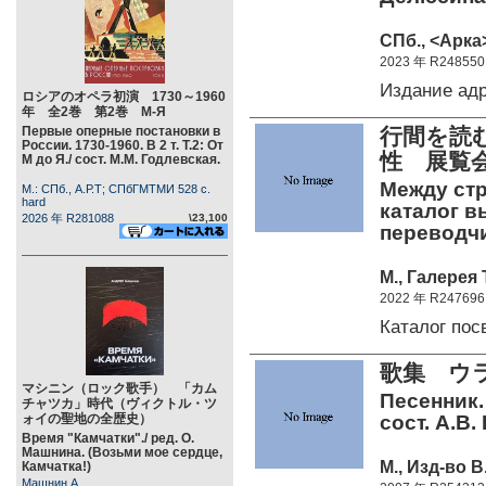
СПб., <Арка>
2023 年 R248550
Издание ад
ロシアのオペラ初演 1730～1960
年 全2巻 第2巻 М-Я
Первые оперные постановки в
行間を読
России. 1730-1960. В 2 т. Т.2: От
性 展覧
М до Я./ сост. М.М. Годлевская.
Между стр
М.: СПб., А.Р.Т; СПбГМТМИ 528 c.
hard
каталог в
2026 年 R281088
\23,100
переводчи
М., Галерея 
2022 年 R247696
Каталог п
歌集 ウ
マシニン（ロック歌手） 「カム
Песенник.
チャツカ」時代（ヴィクトル・ツ
ォイの聖地の全歴史）
сост. А.В.
Время "Камчатки"./ ред. О.
Машнина. (Возьми мое сердце,
М., Изд-во В
Камчатка!)
Машнин А.