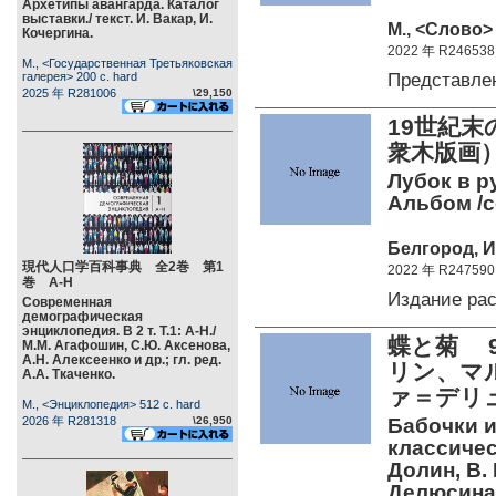
Архетипы авангарда. Каталог
выставки./ текст. И. Вакар, И.
М., <Слово> 
Кочергина.
2022 年 R246538
М., <Государственная Третьяковская
Представле
галерея> 200 c. hard
2025 年 R281006
\29,150
19世紀
衆木版画
Лубок в р
Альбом /с
Белгород, И
現代人口学百科事典 全2巻 第1
2022 年 R247590
巻 А-Н
Издание ра
Современная
демографическая
энциклопедия. В 2 т. Т.1: А-Н./
蝶と菊 
М.М. Агафошин, С.Ю. Аксенова,
А.Н. Алексеенко и др.; гл. ред.
リン、マ
А.А. Ткаченко.
ァ＝デリ
М., <Энциклопедия> 512 c. hard
2026 年 R281318
\26,950
Бабочки и
классическ
Долин, В.
Делюсина.