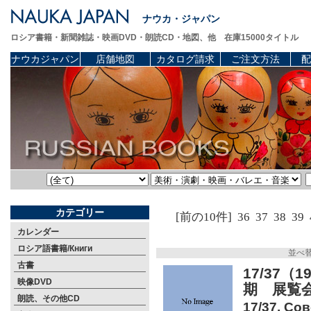
ナウカ・ジャパン
ロシア書籍・新聞雑誌・映画DVD・朗読CD・地図、他 在庫15000タイトル
ナウカジャパン
店舗地図
カタログ請求
ご注文方法
配
カテゴリー
[前の10件]
36
37
38
39
カレンダー
ロシア語書籍/Книги
並べ
古書
17/37
映像DVD
期 展覧
朗読、その他CD
17/37. Сов