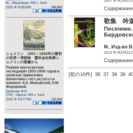
2007 年 R254313
М., <Выргород> 440 c. hard
2025 年 R281000
\68,860
Содержание
歌集 吟
Песенник.
Бардовско
М., Изд-во В
2013 年 R254312
シェメリン 1803～1806年の最初
の世界一周探検 露米会社執事シ
Содержание
ェメリンの覚書から
Первая кругосветная
экспедиция 1803-1806 годов в
[前の10件]
36
37
38
39
4
записках приказчика
Шемелина./ сост.,вступ.ст.и
коммент. К.А. Можайской, О.М.
Федоровой.
Шемелин Ф.И.
СПб., <Крига> 464 c. hard
2025 年 R277784
\22,330