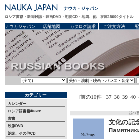
ナウカ・ジャパン
ロシア書籍・新聞雑誌・映画DVD・朗読CD・地図、他 在庫15000タイトル
ナウカジャパン
店舗地図
カタログ請求
ご注文方法
配
カテゴリー
[前の10件]
37
38
39
40
カレンダー
ロシア語書籍/Книги
並べ
古書
文化の記念
映像DVD
Памятники
朗読、その他CD