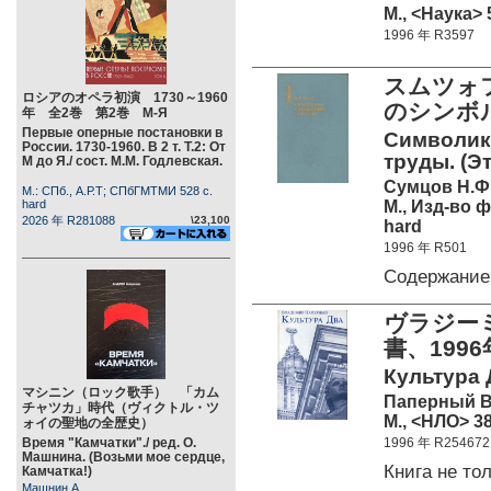
М., <Наука> 
1996 年 R3597
スムツォフ
ロシアのオペラ初演 1730～1960
のシンボ
年 全2巻 第2巻 М-Я
Первые оперные постановки в
Символик
России. 1730-1960. В 2 т. Т.2: От
труды. (Э
М до Я./ сост. М.М. Годлевская.
Сумцов Н.Ф
М.: СПб., А.Р.Т; СПбГМТМИ 528 c.
М., Изд-во 
hard
2026 年 R281088
\23,100
hard
1996 年 R501
Содержание
ヴラジー
書、199
Культура Д
マシニン（ロック歌手） 「カム
Паперный В
チャツカ」時代（ヴィクトル・ツ
М., <НЛО> 38
ォイの聖地の全歴史）
Время "Камчатки"./ ред. О.
1996 年 R254672
Машнина. (Возьми мое сердце,
Книга не т
Камчатка!)
Машнин А.