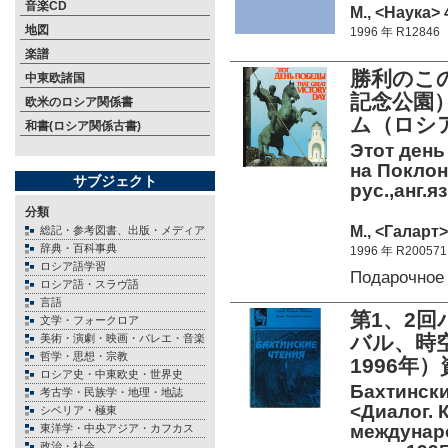
音楽CD
М., <Наука> 
地図
1996 年 R12846
楽譜
勝利のこ
中東欧諸国
記念公園
欧米のロシア関係書
ム（ロシア
和書(ロシア関係古書)
Этот ден
на Поклон
サブジェクト
рус.,анг.я
分類
М., <Галарт>
総記・参考図書、出版・メディア
辞典・百科事典
1996 年 R200571
ロシア語学習
Подарочное
ロシア語・スラヴ語
言語
第1、2
文学・フォークロア
バル、時空
美術・演劇・映画・バレエ・音楽
哲学・思想・宗教
1996
ロシア史・中東欧史・世界史
Бахтински
考古学・民族学・地理・地誌
<Диалог. 
シベリア・極東
междунаро
東洋学・中央アジア・カフカス
政治・社会