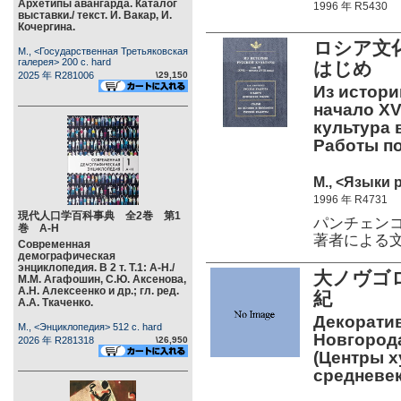
Архетипы авангарда. Каталог
1996 年 R5430
выставки./ текст. И. Вакар, И.
Кочергина.
ロシア文化
М., <Государственная Третьяковская
галерея> 200 c. hard
はじめ
2025 年 R281006
\29,150
Из истории
начало XVI
культура 
Работы по
М., <Языки 
1996 年 R4731
現代人口学百科事典 全2巻 第1
パンチェン
巻 А-Н
著者による
Современная
демографическая
энциклопедия. В 2 т. Т.1: А-Н./
大ノヴゴロ
М.М. Агафошин, С.Ю. Аксенова,
А.Н. Алексеенко и др.; гл. ред.
紀
А.А. Ткаченко.
Декоратив
М., <Энциклопедия> 512 c. hard
Новгорода
2026 年 R281318
\26,950
(Центры 
средневек