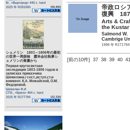
М., <Выргород> 440 c. hard
帝政ロシ
2025 年 R281000
\68,860
復興 187
Arts & Cra
the Kustar
Salmond W.
Cambrige Uni
1996 年 R271784
シェメリン 1803～1806年の最初
の世界一周探検 露米会社執事シ
[前の10件]
37
38
39
40
4
ェメリンの覚書から
Первая кругосветная
экспедиция 1803-1806 годов в
записках приказчика
Шемелина./ сост.,вступ.ст.и
коммент. К.А. Можайской, О.М.
Федоровой.
Шемелин Ф.И.
СПб., <Крига> 464 c. hard
2025 年 R277784
\22,330