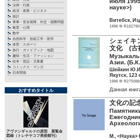
июля 1995 
法律・行政
науке>)
経済・産業・ビジネス
統計
Витебск, Изд
軍事・安全保障、外交・国際問題
1996 年 R182790
教育・心理
数学
自然科学・技術工学・医学
シェイキン
体育・スポーツ
文化 (古
旅行・ガイドブック・地図
Музыкаль
趣味・生活・ファッション
Азии. (Б.К.
絵本・昔話・児童書
コミックス・マンガ
Шейкин Ю.И
日本関係
Якутск, 123 c
1996 年 R275088
Данная кни
おすすめタイトル
文化の記念
Памятники
Ежегодник
Археология
アヴァンギャルドの原型 展覧会
М., <Наука> 
図録（トレチヤコフ美術館刊）