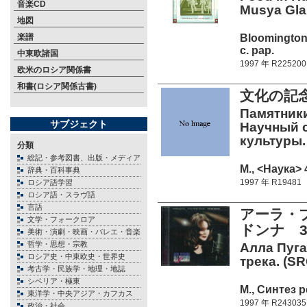
音楽CD
Musya Glan
地図
Bloomington,
楽譜
c. pap.
中東欧諸国
1997 年 R225200
欧米のロシア関係書
和書(ロシア関係古書)
文化の記念
Памятники
サブジェクト
Научный 
культуры.
分類
総記・参考図書、出版・メディア
М., <Наука> 
辞典・百科事典
1997 年 R19481
ロシア語学習
ロシア語・スラヴ語
言語
アーラ・
文学・フォークロア
ドンナ 
美術・演劇・映画・バレエ・音楽
哲学・思想・宗教
Алла Пуга
ロシア史・中東欧史・世界史
трека. (SR
考古学・民族学・地理・地誌
シベリア・極東
М., Синтез р
東洋学・中央アジア・カフカス
1997 年 R243035
政治・社会