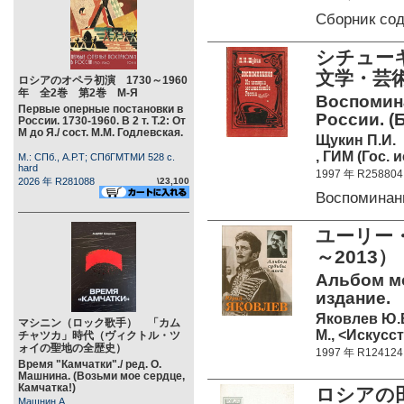
Сборник со
シチューキ
文学・芸術
ロシアのオペラ初演 1730～1960
年 全2巻 第2巻 М-Я
Воспомина
Первые оперные постановки в
России. (Б
России. 1730-1960. В 2 т. Т.2: От
М до Я./ сост. М.М. Годлевская.
Щукин П.И.
, ГИМ (Гос. 
М.: СПб., А.Р.Т; СПбГМТМИ 528 c.
hard
1997 年 R258804
2026 年 R281088
\23,100
Воспоминан
ユーリー
～2013
Альбом мо
издание.
Яковлев Ю.
マシニン（ロック歌手） 「カム
М., <Искусст
チャツカ」時代（ヴィクトル・ツ
ォイの聖地の全歴史）
1997 年 R124124
Время "Камчатки"./ ред. О.
Машнина. (Возьми мое сердце,
Камчатка!)
ロシアの
Машнин А.