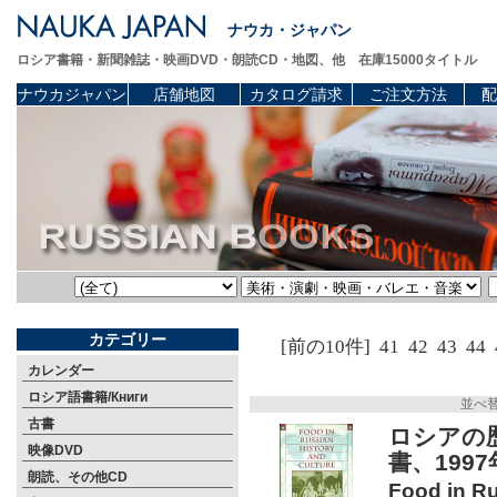
ナウカ・ジャパン
ロシア書籍・新聞雑誌・映画DVD・朗読CD・地図、他 在庫15000タイトル
ナウカジャパン
店舗地図
カタログ請求
ご注文方法
配
カテゴリー
[前の10件]
41
42
43
44
カレンダー
ロシア語書籍/Книги
並べ
古書
ロシアの
映像DVD
書、199
朗読、その他CD
Food in Ru