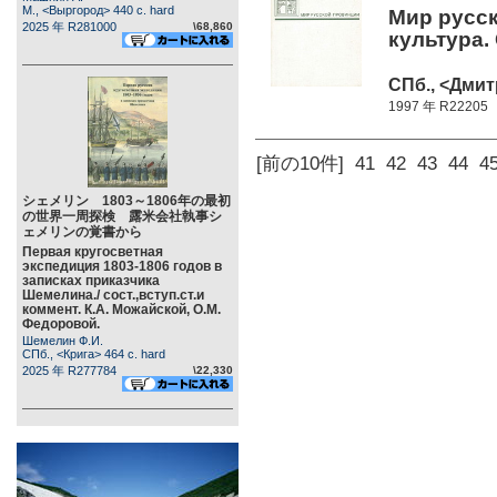
М., <Выргород> 440 c. hard
Мир русс
2025 年 R281000
\68,860
культура.
СПб., <Дмит
1997 年 R22205
[前の10件]
41
42
43
44
4
シェメリン 1803～1806年の最初
の世界一周探検 露米会社執事シ
ェメリンの覚書から
Первая кругосветная
экспедиция 1803-1806 годов в
записках приказчика
Шемелина./ сост.,вступ.ст.и
коммент. К.А. Можайской, О.М.
Федоровой.
Шемелин Ф.И.
СПб., <Крига> 464 c. hard
2025 年 R277784
\22,330