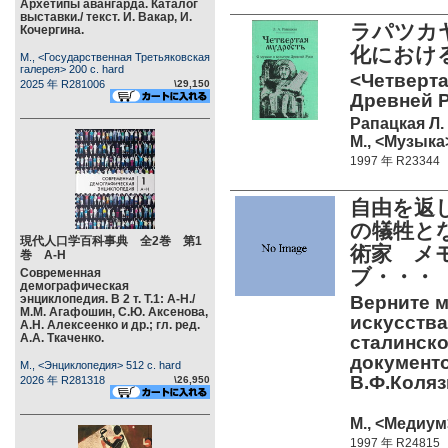
Архетипы авангарда. Каталог
выставки./ текст. И. Вакар, И.
ラパツカ
Кочергина.
化におけ
М., <Государственная Третьяковская
галерея> 200 c. hard
<Четверта
2025 年 R281006
\29,150
Древней Р
Рапацкая Л.
М., <Музыка>
1997 年 R23344
自由を返
の犠牲と
現代人口学百科事典 全2巻 第1
術家 メモ
巻 А-Н
ブ・・・
Современная
демографическая
энциклопедия. В 2 т. Т.1: А-Н./
Верните м
М.М. Агафошин, С.Ю. Аксенова,
искусства
А.Н. Алексеенко и др.; гл. ред.
А.А. Ткаченко.
сталинск
документо
М., <Энциклопедия> 512 c. hard
В.Ф.Коля
2026 年 R281318
\26,950
М., <Медиум>
1997 年 R24815