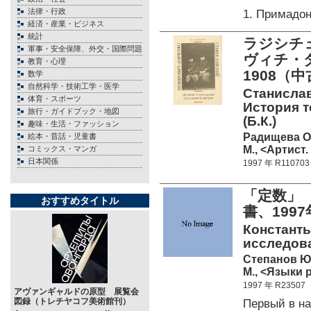
法律・行政
1. Примадо
経済・産業・ビジネス
統計
ラジシチ
軍事・安全保障、外交・国際問題
ヴィチ・ダ
教育・心理
1908（中
数学
自然科学・技術工学・医学
Станисла
体育・スポーツ
История т
旅行・ガイドブック・地図
(Б.К.)
趣味・生活・ファッション
Радищева О
絵本・昔話・児童書
М., <Артист.
コミックス・マンガ
日本関係
1997 年 R110703
「定数」
おすすめタイトル
書、199
Константы
исследован
Степанов Ю
М., <Языки 
1997 年 R23507
アヴァンギャルドの原型 展覧会
図録（トレチヤコフ美術館刊）
Первый в н