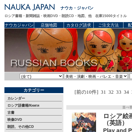
ナウカ・ジャパン
ロシア書籍・新聞雑誌・映画DVD・朗読CD・地図、他 在庫15000タイトル
ナウカジャパン
店舗地図
カタログ請求
ご注文方法
配
カテゴリー
[前の10件]
31
32
33
34
カレンダー
ロシア語書籍/Книги
並べ
古書
ロシア絵
映像DVD
（英語）
朗読、その他CD
Play and P