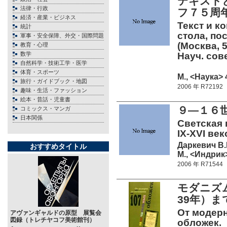
テキスト
法律・行政
フ７５周
経済・産業・ビジネス
Текст и к
統計
стола, по
軍事・安全保障、外交・国際問題
(Москва, 5
教育・心理
数学
Науч. сов
自然科学・技術工学・医学
体育・スポーツ
М., <Наука> 
旅行・ガイドブック・地図
2006 年 R72192
趣味・生活・ファッション
絵本・昔話・児童書
９―１６
コミックス・マンガ
日本関係
Светская 
IX-XVI век
Даркевич В.
おすすめタイトル
М., <Индрик>
2006 年 R71544
モダニズ
39年）ま
От модер
アヴァンギャルドの原型 展覧会
図録（トレチヤコフ美術館刊）
обложек.