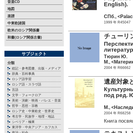
音楽CD
English).
地図
СПб., <Palac
楽譜
1999 年 R45047
中東欧諸国
欧米のロシア関係書
チューリ
和書(ロシア関係古書)
Перспекти
литератур
サブジェクト
Тюрин Ю.
М., <Материк
分類
2004 年 R66662
総記・参考図書、出版・メディア
辞典・百科事典
ロシア語学習
遺産対象
ロシア語・スラヴ語
Культурны
言語
под ред. 
文学・フォークロア
美術・演劇・映画・バレエ・音楽
哲学・思想・宗教
М., <Наследи
ロシア史・中東欧史・世界史
2004 年 R68258
考古学・民族学・地理・地誌
Книга посв
シベリア・極東
東洋学・中央アジア・カフカス
政治・社会