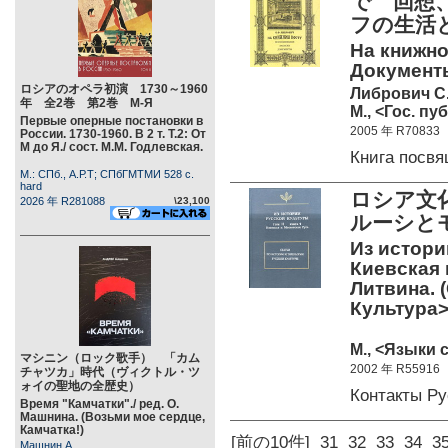
で 回想
フの生活と
На книжно
Документы
ロシアのオペラ初演 1730～1960
Либрович С
年 全2巻 第2巻 М-Я
М., <Гос. пуб
Первые оперные постановки в
2005 年 R70833
России. 1730-1960. В 2 т. Т.2: От
М до Я./ сост. М.М. Годлевская.
Книга посв
М.: СПб., А.Р.Т; СПбГМТМИ 528 c.
hard
ロシア文
2026 年 R281088
\23,100
ルーシと
Из истории
Киевская 
Литвина. 
Культура>
М., <Языки 
マシニン（ロック歌手） 「カム
2002 年 R55916
チャツカ」時代（ヴィクトル・ツ
ォイの聖地の全歴史）
Контакты Р
Время "Камчатки"./ ред. О.
Машнина. (Возьми мое сердце,
Камчатка!)
[前の10件]
31
32
33
34
3
Машнин А.