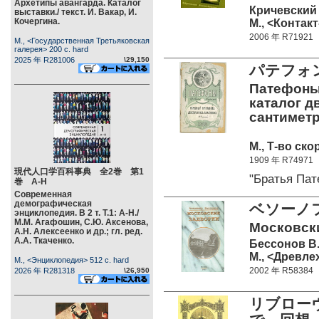
Архетипы авангарда. Каталог
Кричевский 
выставки./ текст. И. Вакар, И.
Кочергина.
М., <Контакт
2006 年 R71921
М., <Государственная Третьяковская
галерея> 200 c. hard
2025 年 R281006
\29,150
パテフォン
Патефоны.
каталог д
сантиметро
М., Т-во ско
1909 年 R74971
現代人口学百科事典 全2巻 第1
"Братья Па
巻 А-Н
Современная
демографическая
ベソーノ
энциклопедия. В 2 т. Т.1: А-Н./
М.М. Агафошин, С.Ю. Аксенова,
Московски
А.Н. Алексеенко и др.; гл. ред.
А.А. Ткаченко.
Бессонов В
М., <Древле
М., <Энциклопедия> 512 c. hard
2002 年 R58384
2026 年 R281318
\26,950
リブローヴ