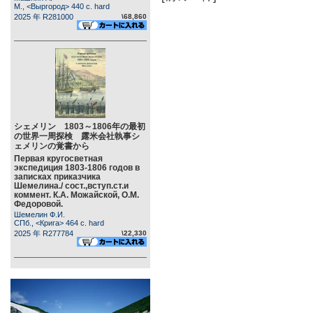
М., <Выргород> 440 c. hard
2025 年 R281000
\68,860
シェメリン 1803～1806年の最初
の世界一周探検 露米会社執事シ
ェメリンの覚書から
Первая кругосветная
экспедиция 1803-1806 годов в
записках приказчика
Шемелина./ сост.,вступ.ст.и
коммент. К.А. Можайской, О.М.
Федоровой.
Шемелин Ф.И.
СПб., <Крига> 464 c. hard
2025 年 R277784
\22,330