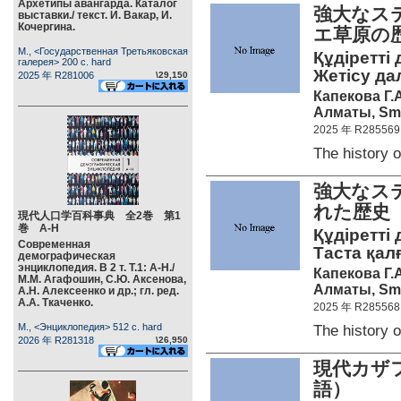
Архетипы авангарда. Каталог
強大なス
выставки./ текст. И. Вакар, И.
Кочергина.
エ草原の
М., <Государственная Третьяковская
Құдіретті 
галерея> 200 c. hard
Жетісу дал
2025 年 R281006
\29,150
Капекова Г.А
Алматы, Smar
2025 年 R285569
The history
強大なス
れた歴史
現代人口学百科事典 全2巻 第1
巻 А-Н
Құдіретті 
Современная
Таста қалға
демографическая
энциклопедия. В 2 т. Т.1: А-Н./
Капекова Г.А
М.М. Агафошин, С.Ю. Аксенова,
Алматы, Smar
А.Н. Алексеенко и др.; гл. ред.
А.А. Ткаченко.
2025 年 R285568
М., <Энциклопедия> 512 c. hard
The history
2026 年 R281318
\26,950
現代カザ
語）