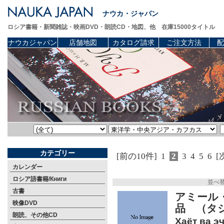
ナウカ・ジャパン
ロシア書籍・新聞雑誌・映画DVD・朗読CD・地図、他 在庫15000タイトル
ナウカジャパン
店舗地図
カタログ請求
ご注文方法
配
カテゴリー
[前の10件]
1
2
3
4
5
6
[
カレンダー
ロシア語書籍/Книги
並べ
古書
アミール・
映像DVD
品 （タ
朗読、その他CD
Ҳаёт ва эҷ