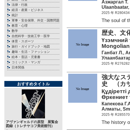
Азжаргал Т.
法律・行政
Ulaanbaatar, 
経済・産業・ビジネス
2025 年 R280434
統計
The soul of 
軍事・安全保障、外交・国際問題
教育・心理
数学
歴史、文
自然科学・技術工学・医学
Үзэмчний т
体育・スポーツ
Mongolian
旅行・ガイドブック・地図
趣味・生活・ファッション
Ганбат Л., А
絵本・昔話・児童書
Улаанбаатар
コミックス・マンガ
2025 年 R276282
日本関係
強大なス
史 （カ
おすすめタイトル
Құдіретті 
Өркениет т
Капекова Г.А
Алматы, Smar
2025 年 R285570
The history
アヴァンギャルドの原型 展覧会
図録（トレチヤコフ美術館刊）