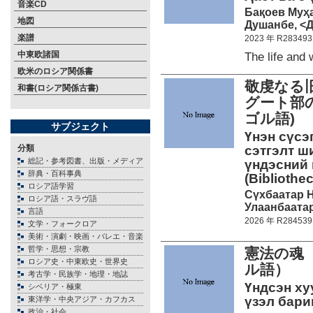
音楽CD
Бақоев Му
地図
Душанбе, <Д
楽譜
2023 年 R283493
中東欧諸国
The life an
欧米のロシア関係書
敬虔なる
和書(ロシア関係古書)
グート部
ゴル語)
サブジェクト
Үнэн сүсэ
分類
сэтгэлт ш
総記・参考図書、出版・メディア
үндэсний 
辞典・百科事典
(Bibliothe
ロシア語学習
Сүхбаатар Н
ロシア語・スラヴ語
Улаанбаатар
言語
2026 年 R284539
文学・フォークロア
美術・演劇・映画・バレエ・音楽
哲学・思想・宗教
憲法の魂
ロシア史・中東欧史・世界史
ル語）
考古学・民族学・地理・地誌
Үндсэн ху
シベリア・極東
үзэл барим
東洋学・中央アジア・カフカス
政治・社会