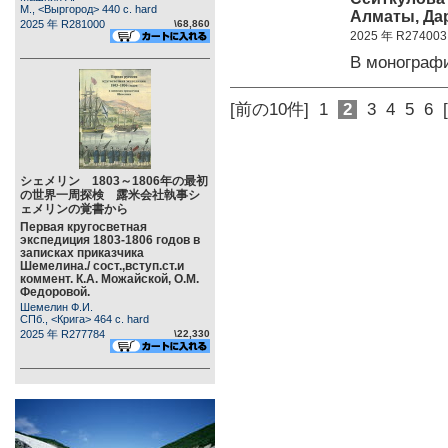
М., <Выргород> 440 c. hard
Алматы, Дар
2025 年 R281000
\68,860
2025 年 R274003
В монограф
[前の10件]
1
2
3
4
5
6
シェメリン 1803～1806年の最初
の世界一周探検 露米会社執事シ
ェメリンの覚書から
Первая кругосветная
экспедиция 1803-1806 годов в
записках приказчика
Шемелина./ сост.,вступ.ст.и
коммент. К.А. Можайской, О.М.
Федоровой.
Шемелин Ф.И.
СПб., <Крига> 464 c. hard
2025 年 R277784
\22,330