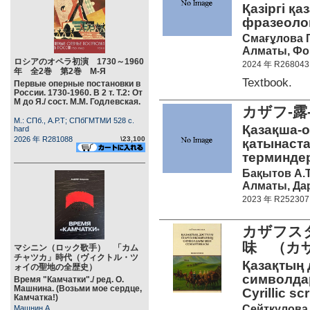
Қазіргі қа
фразеологи
Смағұлова Г
Алматы, Фор
ロシアのオペラ初演 1730～1960
2024 年 R268043
年 全2巻 第2巻 М-Я
Textbook.
Первые оперные постановки в
России. 1730-1960. В 2 т. Т.2: От
М до Я./ сост. М.М. Годлевская.
カザフ-
М.: СПб., А.Р.Т; СПбГМТМИ 528 c.
Қазақша-
hard
2026 年 R281088
\23,100
қатынаст
терминдер 
Бақытов А.T
Алматы, Дар
2023 年 R252307
カザフス
味 （カ
マシニン（ロック歌手） 「カム
チャツカ」時代（ヴィクトル・ツ
Қазақтың
ォイの聖地の全歴史）
символдар
Время "Камчатки"./ ред. О.
Машнина. (Возьми мое сердце,
Cyrillic scr
Камчатка!)
Сейткулова
Машнин А.