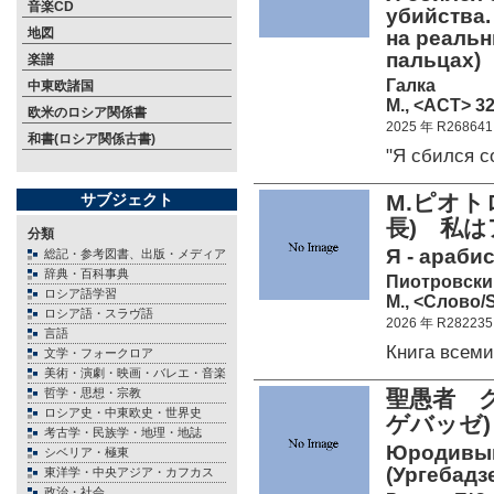
音楽CD
убийства
地図
на реальн
пальцах)
楽譜
Галка
中東欧諸国
М., <АСТ> 32
欧米のロシア関係書
2025 年 R268641
和書(ロシア関係古書)
"Я сбился 
M.ピオ
サブジェクト
長) 私
分類
Я - арабис
総記・参考図書、出版・メディア
辞典・百科事典
Пиотровски
ロシア語学習
M., <Слово/S
ロシア語・スラヴ語
2026 年 R282235
言語
Книга всем
文学・フォークロア
美術・演劇・映画・バレエ・音楽
哲学・思想・宗教
聖愚者 
ロシア史・中東欧史・世界史
ゲバッゼ)（
考古学・民族学・地理・地誌
Юродивый
シベリア・極東
(Ургебадзе)
東洋学・中央アジア・カフカス
政治・社会