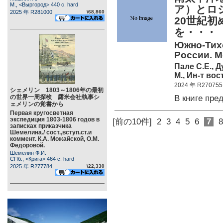
М., <Выргород> 440 c. hard
ア）とロ
2025 年 R281000
\68,860
20世紀
を・・・
Южно-Тихо
России. 
Пале С.Е., Д
М., Ин-т во
2024 年 R270755
シェメリン 1803～1806年の最初
В книге пр
の世界一周探検 露米会社執事シ
ェメリンの覚書から
Первая кругосветная
экспедиция 1803-1806 годов в
[前の10件]
2
3
4
5
6
7
8
записках приказчика
Шемелина./ сост.,вступ.ст.и
коммент. К.А. Можайской, О.М.
Федоровой.
Шемелин Ф.И.
СПб., <Крига> 464 c. hard
2025 年 R277784
\22,330