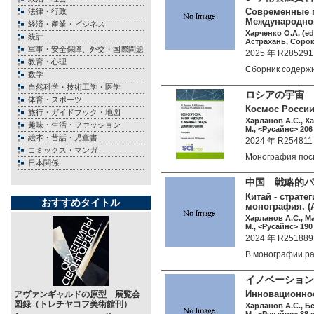
Современные п
法律・行政
Международной
経済・産業・ビジネス
Харченко О.А. (ed
統計
Астрахань, Сороки
軍事・安全保障、外交・国際問題
2025 年 R285291
教育・心理
Сборник содерж
数学
自然科学・技術工学・医学
ロシアの宇宙 
体育・スポーツ
Космос России
旅行・ガイドブック・地図
Харланов А.С., Х
趣味・生活・ファッション
М., <Русайнс> 206 
絵本・昔話・児童書
2024 年 R254811
コミックス・マンガ
Монография по
日本関係
中国 戦略的パ
Китай - страт
おすすめタイトル
монография. (
Харланов А.С., М
М., <Русайнс> 190 
2024 年 R251889
В монографии р
イノベーション
Инновационное
アヴァンギャルドの原型 展覧会
図録（トレチヤコフ美術館刊）
Харланов А.С., Бе