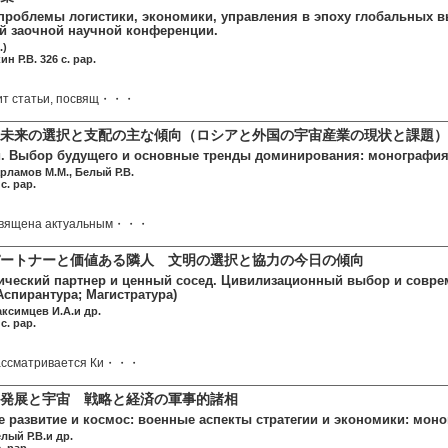
роблемы логистики, экономики, управления в эпоху глобальных в
 заочной научной конференции.
.)
н Р.В. 326 c. pap.
ит статьи, посвящ・・・
未来の選択と支配の主な傾向（ロシアと外国の宇宙産業の現状と課題）
. Выбор будущего и основные тренды доминирования: монография./
арламов М.М., Белый Р.В.
c. pap.
священа актуальным・・・
ートナーと価値ある隣人 文明の選択と協力の今日の傾向
егический партнер и ценный сосед. Цивилизационный выбор и совр
Аспирантура; Магистратура)
аксимцев И.А.и др.
c. pap.
ассматривается Ки・・・
発展と宇宙 戦略と経済の軍事的諸相
 развитие и космос: военные аспекты стратегии и экономики: моно
лый Р.В.и др.