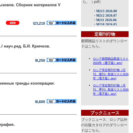
ら。（.pdf）
ызовов. Сборник материалов V
\23,210
定期刊行物
新聞雑誌リストのダウンロー
 науч.ред. Б.И. Крючков.
ドはこちら。
\8,250
еменные тренды кооперации:
\6,600
ブックニュース
ブックニュース、ロシア以外
графия.
の出版カタログのダウンロー
ドはこちら。