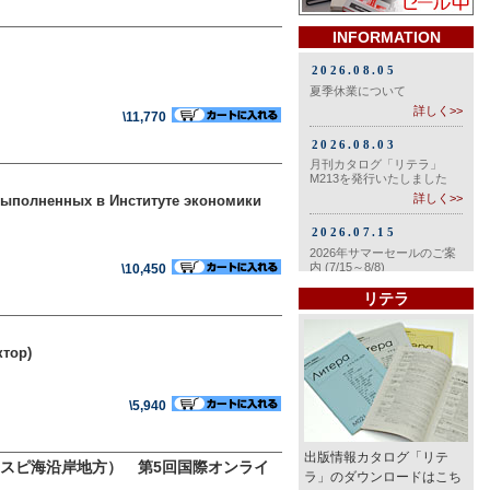
INFORMATION
\11,770
 выполненных в Институте экономики
\10,450
リテラ
ктор)
\5,940
出版情報カタログ「リテ
スピ海沿岸地方） 第5回国際オンライ
ラ」のダウンロードはこち