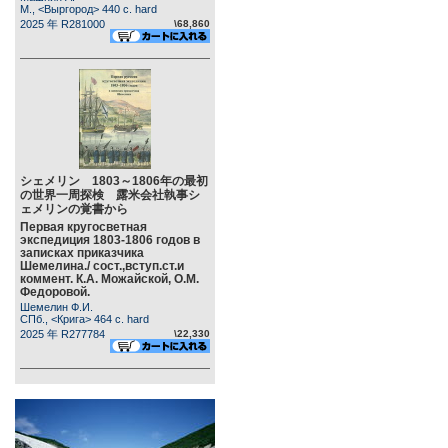
М., <Выргород> 440 c. hard
2025 年 R281000
\68,860
シェメリン 1803～1806年の最初
の世界一周探検 露米会社執事シ
ェメリンの覚書から
Первая кругосветная
экспедиция 1803-1806 годов в
записках приказчика
Шемелина./ сост.,вступ.ст.и
коммент. К.А. Можайской, О.М.
Федоровой.
Шемелин Ф.И.
СПб., <Крига> 464 c. hard
2025 年 R277784
\22,330