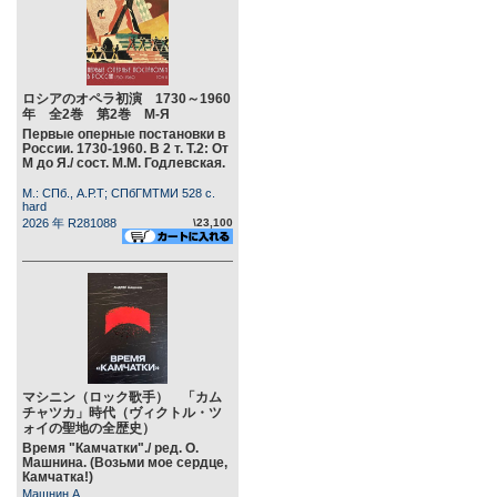
ロシアのオペラ初演 1730～1960
年 全2巻 第2巻 М-Я
Первые оперные постановки в
России. 1730-1960. В 2 т. Т.2: От
М до Я./ сост. М.М. Годлевская.
М.: СПб., А.Р.Т; СПбГМТМИ 528 c.
hard
2026 年 R281088
\23,100
マシニン（ロック歌手） 「カム
チャツカ」時代（ヴィクトル・ツ
ォイの聖地の全歴史）
Время "Камчатки"./ ред. О.
Машнина. (Возьми мое сердце,
Камчатка!)
Машнин А.