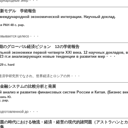
еждународные энер・・・
新モデル 学術報告
международной экономической интеграции. Научный доклад.
и РАН 48 c. pap.
новывается целесо・・・
半期のグローバル経済ビジョン 12の学術報告
льной экономики первой четверти XXI века. 12 научных докладов,
2023 гг.и анализирующих новые тенденции в развитии мир・・・
29 c. hard
年に経済学研究所でなされ、世界経済とロシアの外・・・
金融システムの比較分析と発展
 анализ и развитие финансовых систем России и Китая. (Бизнес ве
жань Ю.
. pap.
подготовленной до・・・
題の時代における物流・経済・経営の現代的諸問題（アストラハンとカ
集