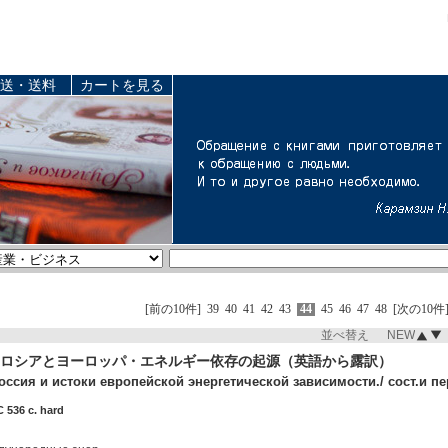
送・送料
カートを見る
[前の10件]
39
40
41
42
43
44
45
46
47
48
[次の10件
並べ替え NEW
ロシアとヨーロッパ・エネルギー依存の起源（英語から露訳）
оссия и истоки европейской энергетической зависимости./ сост.и пер
 536 c. hard