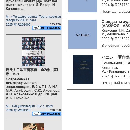
М., <Русайнс> 88 c
Архетипы авангарда. Каталог
выставки./ текст. И. Вакар, И.
2024 年 R257761
Кочергина.
Посвящена рас
М., <Государственная Третьяковская
галерея> 200 c. hard
Стандарты ауд
2025 年 R281006
\29,150
(ААОИФИ - AAOI
Харисова Ф.И., Де
М., <ИНФРА-М> 217
2023 年 R245822
В учебном посо
ハニン 著作集
Сочинения. Т.4
Ханин Г.И.
現代人口学百科事典 全2巻 第1
М., <Товариществ
巻 А-Н
2024 年 R265135
Современная
демографическая
Четвертый том 
энциклопедия. В 2 т. Т.1: А-Н./
М.М. Агафошин, С.Ю. Аксенова,
А.Н. Алексеенко и др.; гл. ред.
А.А. Ткаченко.
М., <Энциклопедия> 512 c. hard
2026 年 R281318
\26,950