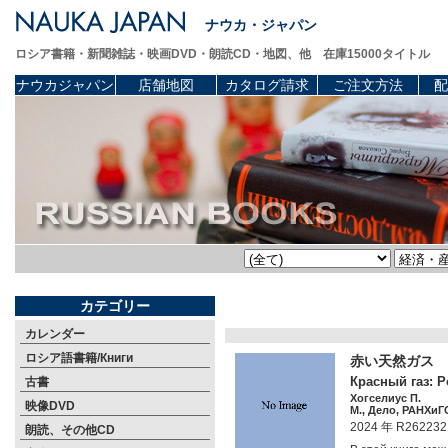
ナウカ・ジャパン
ロシア書籍・新聞雑誌・映画DVD・朗読CD・地図、他 在庫15000タイトル
ナウカジャパン
店舗地図
カタログ請求
ご注文方法
配
カテゴリー
カレンダー
ロシア語書籍/Книги
赤い天然ガス 
Красный газ: Р
古書
Хогселиус П.
映像DVD
М., Дело, РАНХиГС
2024 年 R262232
朗読、その他CD