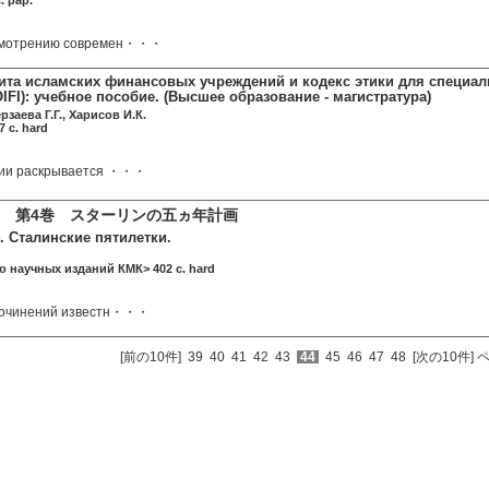
. pap.
смотрению современ・・・
ита исламских финансовых учреждений и кодекс этики для специа
FI): учебное пособие. (Высшее образование - магистратура)
рзаева Г.Г., Харисов И.К.
 c. hard
бии раскрывается ・・・
 第4巻 スターリンの五ヵ年計画
. Сталинские пятилетки.
о научных изданий КМК> 402 c. hard
сочинений известн・・・
[前の10件]
39
40
41
42
43
44
45
46
47
48
[次の10件]
ペ