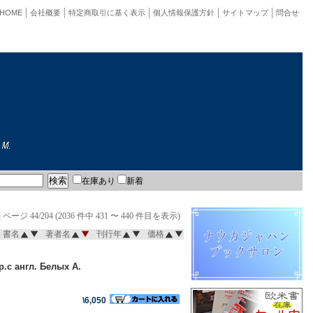
HOME
会社概要
特定商取引に基く表示
個人情報保護方針
サイトマップ
問合せ
在庫あり
新着
]
ページ 44/204 (2036 件中 431 〜 440 件目を表示)
書名
著者名
刊行年
価格
.с англ. Белых А.
\6,050