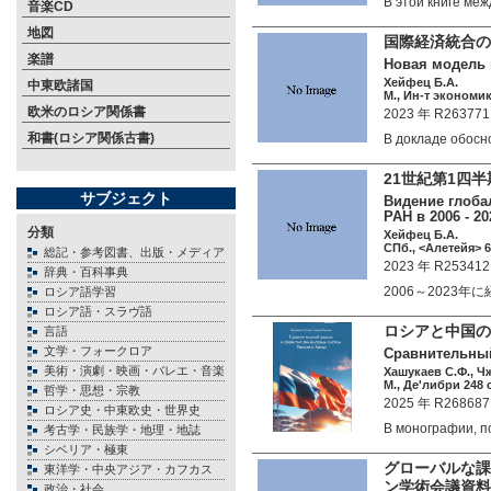
В этой книге м
音楽CD
地図
国際経済統合の
楽譜
Новая модель 
Хейфец Б.А.
中東欧諸国
М., Ин-т экономик
欧米のロシア関係書
2023 年 R263771
和書(ロシア関係古書)
В докладе обос
21世紀第1四
サブジェクト
Видение глоба
РАН в 2006 - 
分類
Хейфец Б.А.
СПб., <Алетейя> 6
総記・参考図書、出版・メディア
2023 年 R253412
辞典・百科事典
2006～2023
ロシア語学習
ロシア語・スラヴ語
ロシアと中国の
言語
文学・フォークロア
Сравнительный
美術・演劇・映画・バレエ・音楽
Хашукаев С.Ф., Ч
М., Де'либри 248 c
哲学・思想・宗教
2025 年 R268687
ロシア史・中東欧史・世界史
В монографии, 
考古学・民族学・地理・地誌
シベリア・極東
グローバルな課
東洋学・中央アジア・カフカス
ン学術会議資料
政治・社会