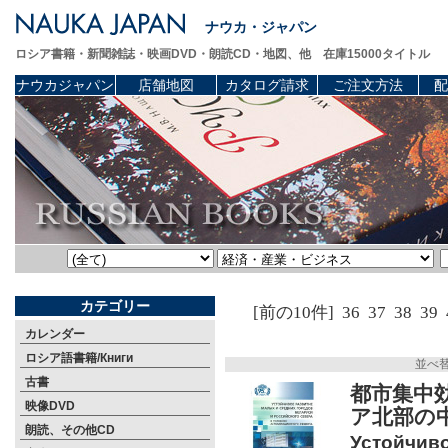
ナウカ・ジャパン
ロシア書籍・新聞雑誌・映画DVD・朗読CD・地図、他 在庫15000タイトル
ナウカジャパン
店舗地図
カタログ請求
ご注文方法
配
カテゴリー
[前の10件]
36
37
38
39
カレンダー
ロシア語書籍/Книги
並べ
古書
都市集中
映像DVD
ア北部の
朗読、その他CD
Устойчиво