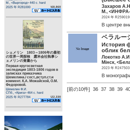
М., <Выргород> 440 c. hard
Захаров А.Н
2025 年 R281000
\68,860
М., <ИНФРА-
2024 年 R259019
В центре в
ベラルー
История 
облик бел
シェメリン 1803～1806年の最初
Локотко А.И
の世界一周探検 露米会社執事シ
ェメリンの覚書から
Мiнск, <Бела
Первая кругосветная
2023 年 R247503
экспедиция 1803-1806 годов в
записках приказчика
В монограф
Шемелина./ сост.,вступ.ст.и
коммент. К.А. Можайской, О.М.
Федоровой.
[前の10件]
36
37
38
39
4
Шемелин Ф.И.
СПб., <Крига> 464 c. hard
2025 年 R277784
\22,330