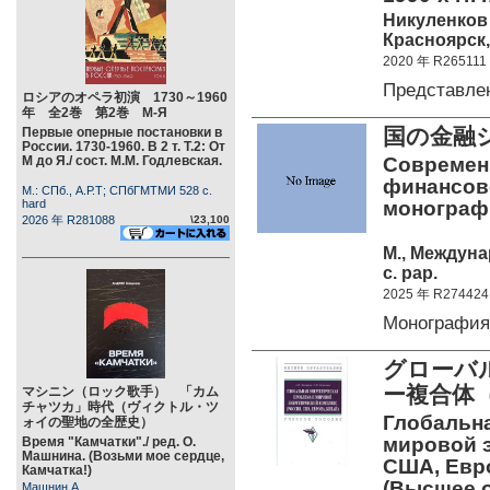
Никуленков 
Красноярск,
2020 年 R265111
Представле
ロシアのオペラ初演 1730～1960
年 全2巻 第2巻 М-Я
国の金融
Первые оперные постановки в
России. 1730-1960. В 2 т. Т.2: От
М до Я./ сост. М.М. Годлевская.
Современ
финансов
М.: СПб., А.Р.Т; СПбГМТМИ 528 c.
hard
монографи
2026 年 R281088
\23,100
М., Междуна
c. pap.
2025 年 R274424
Монографи
グローバ
ー複合体
マシニン（ロック歌手） 「カム
チャツカ」時代（ヴィクトル・ツ
Глобальна
ォイの聖地の全歴史）
мировой э
Время "Камчатки"./ ред. О.
Машнина. (Возьми мое сердце,
США, Евро
Камчатка!)
(Высшее 
Машнин А.