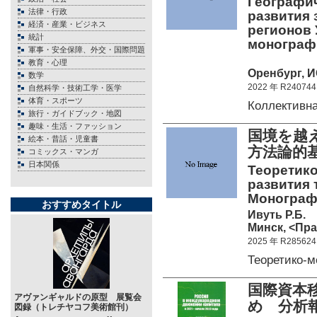
Географи
法律・行政
развития
経済・産業・ビジネス
регионов 
統計
монограф
軍事・安全保障、外交・国際問題
教育・心理
Оренбург, И
数学
2022 年 R240744
自然科学・技術工学・医学
体育・スポーツ
Коллективн
旅行・ガイドブック・地図
趣味・生活・ファッション
国境を越
絵本・昔話・児童書
方法論
コミックス・マンガ
日本関係
Теоретик
развития 
Монограф
おすすめタイトル
Ивуть Р.Б.
Минск, <Пра
2025 年 R285624
Теоретико-
国際資本移
アヴァンギャルドの原型 展覧会
め 分
図録（トレチヤコフ美術館刊）