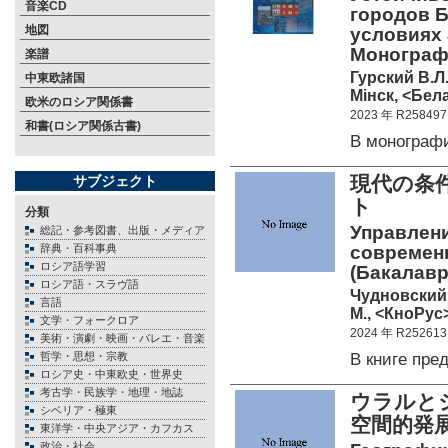
音楽CD
городов Б
地図
условиях
Монограф
楽譜
Гурский В.Л.
中東欧諸国
Мiнск, <Бела
欧米のロシア関係書
2023 年 R258497
和書(ロシア関係古書)
В моногра
現代の条
サブジェクト
ト
分類
Управлени
総記・参考図書、出版・メディア
辞典・百科事典
современн
ロシア語学習
(Бакалавр
ロシア語・スラヴ語
Чудновский 
言語
М., <КноРус>
文学・フォークロア
2024 年 R252613
美術・演劇・映画・バレエ・音楽
В книге пр
哲学・思想・宗教
ロシア史・中東欧史・世界史
考古学・民族学・地理・地誌
ウラルと
シベリア・極東
空間的発
東洋学・中央アジア・カフカス
政治・社会