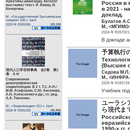
Архетипы авангарда. Каталог
Россия в
выставки./ текст. И. Вакар, И.
в 2021 - 
Кочергина.
доклад.
М., <Государственная Третьяковская
галерея> 200 c. hard
Булатов А.С
2025 年 R281006
\29,150
М., <МГИМО-
2024 年 R267021
В докладе 
予算執行
Технологи
(Высшее о
現代人口学百科事典 全2巻 第1
Седова М.Л.
巻 А-Н
М., <ИНФРА-
Современная
демографическая
2026 年 R283726
энциклопедия. В 2 т. Т.1: А-Н./
Учебник по
М.М. Агафошин, С.Ю. Аксенова,
А.Н. Алексеенко и др.; гл. ред.
А.А. Ткаченко.
ユーラシ
М., <Энциклопедия> 512 c. hard
ら現代ま
2026 年 R281318
\26,950
Российско
евразийск
1990-х гг