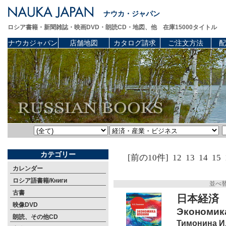
ナウカ・ジャパン
ロシア書籍・新聞雑誌・映画DVD・朗読CD・地図、他 在庫15000タイトル
ナウカジャパン
店舗地図
カタログ請求
ご注文方法
配
カテゴリー
[前の10件]
12
13
14
15
カレンダー
ロシア語書籍/Книги
並べ
古書
日本経済
映像DVD
Экономика
朗読、その他CD
Тимонина И.