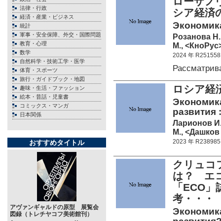
ローザノ
法律・行政
シア経済
経済・産業・ビジネス
Экономика
統計
軍事・安全保障、外交・国際問題
Розанова Н.
教育・心理
М., <КноРус>
数学
2024 年 R251558
自然科学・技術工学・医学
Рассматрив
体育・スポーツ
旅行・ガイドブック・地図
ロシア経
趣味・生活・ファッション
絵本・昔話・児童書
Экономика
コミックス・マンガ
развития :
日本関係
Ларионов И.
М., <Дашков 
2023 年 R238985
おすすめタイトル
クリュコ
は？ エ
「ECO」
考・・・
アヴァンギャルドの原型 展覧会
Экономика
図録（トレチヤコフ美術館刊）