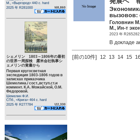
発展へ
М., <Выргород> 440 c. hard
2025 年 R281000
\68,860
Экономик
вызовов: 
Головнин М.Ю
М., Ин-т эко
2023 年 R265282
В докладе 
[前の10件]
12
13
14
15
1
シェメリン 1803～1806年の最初
の世界一周探検 露米会社執事シ
ェメリンの覚書から
Первая кругосветная
экспедиция 1803-1806 годов в
записках приказчика
Шемелина./ сост.,вступ.ст.и
коммент. К.А. Можайской, О.М.
Федоровой.
Шемелин Ф.И.
СПб., <Крига> 464 c. hard
2025 年 R277784
\22,330