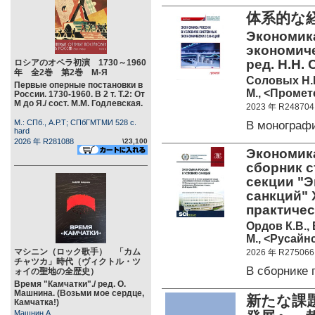
体系的な
Экономик
экономиче
ред. Н.Н. 
ロシアのオペラ初演 1730～1960
年 全2巻 第2巻 М-Я
Соловых Н.Н.
Первые оперные постановки в
М., <Промете
России. 1730-1960. В 2 т. Т.2: От
М до Я./ сост. М.М. Годлевская.
2023 年 R248704
М.: СПб., А.Р.Т; СПбГМТМИ 528 c.
В монограф
hard
2026 年 R281088
\23,100
Экономика
сборник с
секции "Э
санкций" 
практиче
Ордов К.В., 
М., <Русайнс
マシニン（ロック歌手） 「カム
2026 年 R275066
チャツカ」時代（ヴィクトル・ツ
В сборнике
ォイの聖地の全歴史）
Время "Камчатки"./ ред. О.
Машнина. (Возьми мое сердце,
新たな課
Камчатка!)
Машнин А.