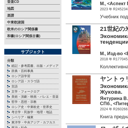
音楽CD
М., <Аспект 
地図
2023 年 R245234
楽譜
Учебник по
中東欧諸国
21世紀
欧米のロシア関係書
Экономика
和書(ロシア関係古書)
тенденции 
サブジェクト
М., Изд-во <
2018 年 R177045
分類
Коллективн
総記・参考図書、出版・メディア
辞典・百科事典
ロシア語学習
ヤントゥ
ロシア語・スラヴ語
Экономика
言語
Жукова.
文学・フォークロア
美術・演劇・映画・バレエ・音楽
Янтурина В.
哲学・思想・宗教
СПб., <Питер
ロシア史・中東欧史・世界史
2024 年 R260266
考古学・民族学・地理・地誌
Книга пред
シベリア・極東
東洋学・中央アジア・カフカス
政治・社会