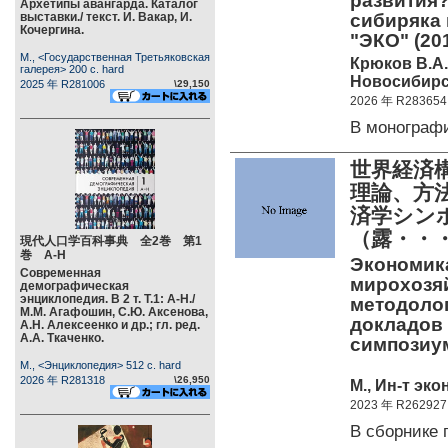
развития?
Архетипы авангарда. Каталог
выставки./ текст. И. Вакар, И.
сибиряка 
Кочергина.
"ЭКО" (201
М., <Государственная Третьяковская
Крюков В.А.
галерея> 200 c. hard
Новосибирск
2025 年 R281006
\29,150
2026 年 R283654
В моногра
世界経済
理論、方
済学シン
（露・・
現代人口学百科事典 全2巻 第1
巻 А-Н
Экономика
Современная
мирохозяй
демографическая
энциклопедия. В 2 т. Т.1: А-Н./
методолог
М.М. Агафошин, С.Ю. Аксенова,
докладов
А.Н. Алексеенко и др.; гл. ред.
А.А. Ткаченко.
симпозиу
М., <Энциклопедия> 512 c. hard
2026 年 R281318
\26,950
М., Ин-т эко
2023 年 R262927
В сборнике