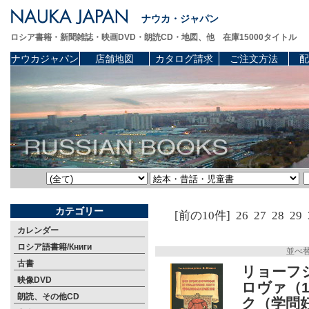
ナウカ・ジャパン
ロシア書籍・新聞雑誌・映画DVD・朗読CD・地図、他 在庫15000タイトル
ナウカジャパン
店舗地図
カタログ請求
ご注文方法
配
カテゴリー
[前の10件]
26
27
28
29
カレンダー
ロシア語書籍/Книги
並べ
古書
リョーフシ
映像DVD
ロヴァ（1
朗読、その他CD
ク（学問