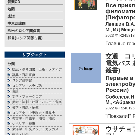
音楽CD
Все прикл
地図
филоматик
楽譜
(Пифагор
中東欧諸国
Левшин В.А.
М., ИД Меще
欧米のロシア関係書
2023 年 R245818
和書(ロシア関係古書)
Главные ге
サブジェクト
交通 コ
電気バス
分類
叢書)
総記・参考図書、出版・メディア
辞典・百科事典
Первые в 
ロシア語学習
электробу
ロシア語・スラヴ語
России)
言語
Соболева Н
文学・フォークロア
М., <Абраказ
美術・演劇・映画・バレエ・音楽
哲学・思想・宗教
2022 年 R240195
ロシア史・中東欧史・世界史
"Поехали!"
考古学・民族学・地理・地誌
シベリア・極東
ウサチョ
東洋学・中央アジア・カフカス
政治・社会