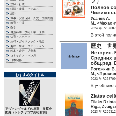
フ）
法律・行政
Полное со
経済・産業・ビジネス
Чижикова
統計
Усачев А.
軍事・安全保障、外交・国際問題
М., <Махаон>
教育・心理
数学
2024 年 R257687
自然科学・技術工学・医学
В этой пол
体育・スポーツ
旅行・ガイドブック・地図
歷史 世
趣味・生活・ファッション
絵本・昔話・児童書
История. 
コミックス・マンガ
Средних в
日本関係
общ.ред. В
Рогожкин В.
М., <Просве
おすすめタイトル
2023 年 R258709
В учебнике
Zlatas ceļš
Tilaks Dzinta
Riga, Zvaigz
アヴァンギャルドの原型 展覧会
2023 年 R265312
図録（トレチヤコフ美術館刊）