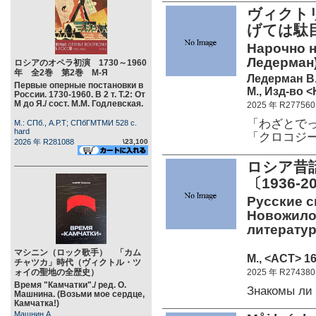
ヴィクト
げては駄目
Нарочно н
Ледерман
ロシアのオペラ初演 1730～1960
年 全2巻 第2巻 М-Я
Ледерман В
Первые оперные постановки в
М., Изд-во 
России. 1730-1960. В 2 т. Т.2: От
М до Я./ сост. М.М. Годлевская.
2025 年 R277560
「わざとで
М.: СПб., А.Р.Т; СПбГМТМИ 528 c.
hard
「クロコジ
2026 年 R281088
\23,100
ロシア昔
〔1936-
Русские ск
Новожило
литератур
マシニン（ロック歌手） 「カム
М., <АСТ> 16
チャツカ」時代（ヴィクトル・ツ
ォイの聖地の全歴史）
2025 年 R274380
Время "Камчатки"./ ред. О.
Знакомы ли
Машнина. (Возьми мое сердце,
Камчатка!)
Машнин А.