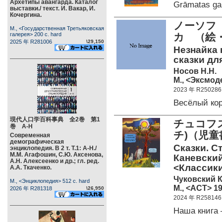
Архетипы авангарда. Каталог
Grāmatas ga
выставки./ текст. И. Вакар, И.
Кочергина.
ノーソフ（
М., <Государственная Третьяковская
галерея> 200 c. hard
カ （絵
2025 年 R281006
\29,150
Незнайка н
сказки дл
Носов Н.Н.
М., <Эксмоде
2023 年 R250286
Весёлый ко
現代人口学百科事典 全2巻 第1
チュコフ
巻 А-Н
チ)（児
Современная
демографическая
Сказки. Ст
энциклопедия. В 2 т. Т.1: А-Н./
М.М. Агафошин, С.Ю. Аксенова,
Каневский
А.Н. Алексеенко и др.; гл. ред.
<Классики
А.А. Ткаченко.
Чуковский К
М., <Энциклопедия> 512 c. hard
М., <АСТ> 19
2026 年 R281318
\26,950
2024 年 R258146
Наша книга