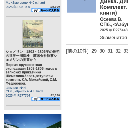
Динка. Ди
М., <Выргород> 440 c. hard
Комплект.
2025 年 R281000
\68,860
книги)
Осеева В.
СПб., <Азбук
2025 年 R275448
Знаменитая
[前の10件]
29
30
31
32
3
シェメリン 1803～1806年の最初
の世界一周探検 露米会社執事シ
ェメリンの覚書から
Первая кругосветная
экспедиция 1803-1806 годов в
записках приказчика
Шемелина./ сост.,вступ.ст.и
коммент. К.А. Можайской, О.М.
Федоровой.
Шемелин Ф.И.
СПб., <Крига> 464 c. hard
2025 年 R277784
\22,330