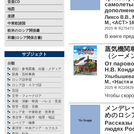
音楽CD
самолеты
地図
дополнен
楽譜
Ликсо В.В., 
М., <АСТ> 16
中東欧諸国
2025 年 R275473
欧米のロシア関係書
В книге пр
和書(ロシア関係古書)
蒸気機関
サブジェクト
（シーメ
От парово
分類
Н.В. Конда
総記・参考図書、出版・メディア
辞典・百科事典
Улыбышева 
ロシア語学習
М., <Настя и
ロシア語・スラヴ語
2025 年 R220828
言語
Чтобы скор
文学・フォークロア
美術・演劇・映画・バレエ・音楽
哲学・思想・宗教
メンデレー
ロシア史・中東欧史・世界史
めのロシ
考古学・民族学・地理・地誌
Рассказы 
シベリア・極東
людях Ро
東洋学・中央アジア・カフカス
政治・社会