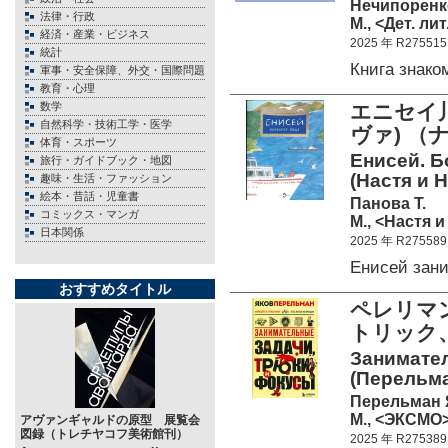
Нечипоренк
法律・行政
М., <Дет. лит
経済・産業・ビジネス
2025 年 R275515
統計
Книга знак
軍事・安全保障、外交・国際問題
教育・心理
数学
エニセイ
自然科学・技術工学・医学
ヴァ) 
体育・スポーツ
Енисей. Б
旅行・ガイドブック・地図
(Настя и 
趣味・生活・ファッション
絵本・昔話・児童書
Панова Т.
コミックス・マンガ
М., <Настя и
日本関係
2025 年 R275589
Енисей зан
おすすめタイトル
ペレリマン
トリッ
Занимател
(Перельма
Перельман 
М., <ЭКСМО>
アヴァンギャルドの原型 展覧会
図録（トレチヤコフ美術館刊）
2025 年 R275389