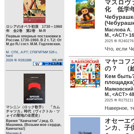
マスロヴ
化 低学
Чебурашк
(Чебурашк
ロシアのオペラ初演 1730～1960
Маслова А.
年 全2巻 第2巻 М-Я
М., <АСТ> 16
Первые оперные постановки в
России. 1730-1960. В 2 т. Т.2: От
2025 年 R240276
М до Я./ сост. М.М. Годлевская.
Что, если 
М.: СПб., А.Р.Т; СПбГМТМИ 528 c.
hard
マヤコフ
2026 年 R281088
\23,100
の？ （
Кем быть?
площадка
Маяковский 
М., <АСТ> 48
2025 年 R275211
マシニン（ロック歌手） 「カム
Наверное, 
チャツカ」時代（ヴィクトル・ツ
ォイの聖地の全歴史）
オセーエヴ
Время "Камчатки"./ ред. О.
Машнина. (Возьми мое сердце,
ンカ、子
Камчатка!)
Машнин А.