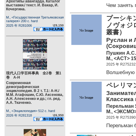
Архетипы авангарда. Каталог
Чем занять
выставки./ текст. И. Вакар, И.
Кочергина.
プーシキ
М., <Государственная Третьяковская
галерея> 200 c. hard
ノヴォジ
2025 年 R281006
\29,150
叢書）
Руслан и 
(Сокровищ
Пушкин А.С.
М., <АСТ> 15
2025 年 R275232
Волшебную 
現代人口学百科事典 全2巻 第1
巻 А-Н
Современная
ペレリマン
демографическая
энциклопедия. В 2 т. Т.1: А-Н./
Занимател
М.М. Агафошин, С.Ю. Аксенова,
Классика 
А.Н. Алексеенко и др.; гл. ред.
А.А. Ткаченко.
Перельман 
М., <ЭКСМО>
М., <Энциклопедия> 512 c. hard
2026 年 R281318
\26,950
2025 年 R275390
Перельман 