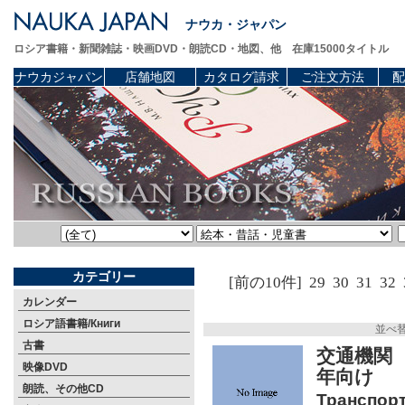
ナウカ・ジャパン
ロシア書籍・新聞雑誌・映画DVD・朗読CD・地図、他 在庫15000タイトル
ナウカジャパン
店舗地図
カタログ請求
ご注文方法
配
カテゴリー
[前の10件]
29
30
31
32
カレンダー
ロシア語書籍/Книги
並べ
古書
交通機関
映像DVD
年向け
朗読、その他CD
Транспорт