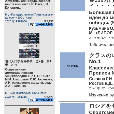
Архетипы авангарда. Каталог
выставки./ текст. И. Вакар, И.
イ・・・
Кочергина.
Большая п
М., <Государственная Третьяковская
идеи до 
галерея> 200 c. hard
2025 年 R281006
\29,150
победы. (
Кузьмина О.
М., <РИПОЛ 
2026 年 R283775
Табличка п
クラスの
No.1
現代人口学百科事典 全2巻 第1
巻 А-Н
Классичес
Современная
Прописи №
демографическая
энциклопедия. В 2 т. Т.1: А-Н./
Сычева Г.Н.
М.М. Агафошин, С.Ю. Аксенова,
А.Н. Алексеенко и др.; гл. ред.
Ростов н/Д.,
А.А. Ткаченко.
2026 年 R283658
М., <Энциклопедия> 512 c. hard
Изучение р
2026 年 R281318
\26,950
ロシアを
Спортсме