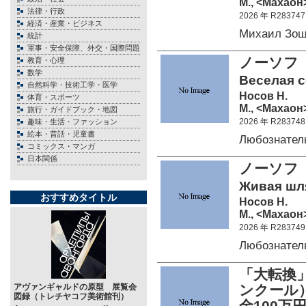
М., <Махаон>
法律・行政
2026 年 R283747
経済・産業・ビジネス
Михаил Зощ
統計
軍事・安全保障、外交・国際問題
ノーソフ
教育・心理
数学
Веселая с
自然科学・技術工学・医学
Носов Н.
体育・スポーツ
М., <Махаон>
旅行・ガイドブック・地図
2026 年 R283748
趣味・生活・ファッション
絵本・昔話・児童書
Любознате
コミックス・マンガ
日本関係
ノーソフ
Живая шля
おすすめタイトル
Носов Н.
М., <Махаон>
2026 年 R283749
Любознате
「大転換
アヴァンギャルドの原型 展覧会
ンクール
図録（トレチヤコフ美術館刊）
金100