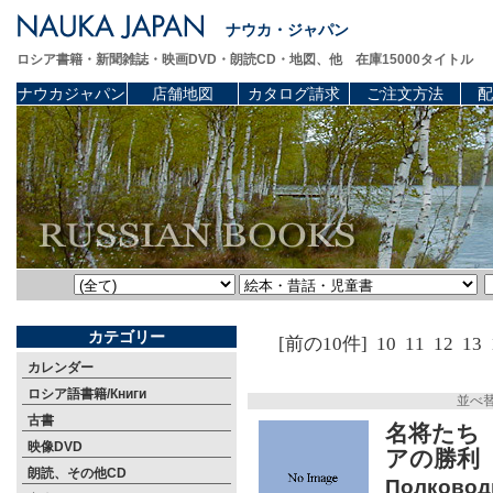
ナウカ・ジャパン
ロシア書籍・新聞雑誌・映画DVD・朗読CD・地図、他 在庫15000タイトル
ナウカジャパン
店舗地図
カタログ請求
ご注文方法
配
カテゴリー
[前の10件]
10
11
12
13
カレンダー
ロシア語書籍/Книги
並べ
古書
名将たち
映像DVD
アの勝
朗読、その他CD
Полковод