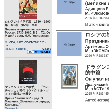
(Великие 
Адинцова Е.
М., <Эксмоде
2026 年 R283583
ロシアのオペラ初演 1730～1960
В этой кни
年 全2巻 第2巻 М-Я
Первые оперные постановки в
России. 1730-1960. В 2 т. Т.2: От
ロシアの
М до Я./ сост. М.М. Годлевская.
Праздники
М.: СПб., А.Р.Т; СПбГМТМИ 528 c.
hard
Артёмова О.
2026 年 R281088
\23,100
М., <ЭКСМО> 
2026 年 R283587
ドラグン
的中篇
Он упал на
Драгунский
マシニン（ロック歌手） 「カム
М., <АСТ> 19
チャツカ」時代（ヴィクトル・ツ
2025 年 R283445
ォイの聖地の全歴史）
Время "Камчатки"./ ред. О.
Автобиогра
Машнина. (Возьми мое сердце,
Камчатка!)
Машнин А.