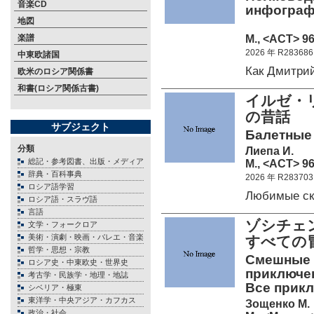
音楽CD
инфографи
地図
М., <АСТ> 96
楽譜
2026 年 R283686
中東欧諸国
Как Дмитри
欧米のロシア関係書
和書(ロシア関係古書)
イルゼ・
の昔話
サブジェクト
Балетные 
分類
Лиепа И.
総記・参考図書、出版・メディア
М., <АСТ> 96
辞典・百科事典
2026 年 R283703
ロシア語学習
Любимые ск
ロシア語・スラヴ語
言語
ゾシチェ
文学・フォークロア
美術・演劇・映画・バレエ・音楽
すべての
哲学・思想・宗教
Смешные р
ロシア史・中東欧史・世界史
приключен
考古学・民族学・地理・地誌
Все прикл
シベリア・極東
東洋学・中央アジア・カフカス
Зощенко М.
政治・社会