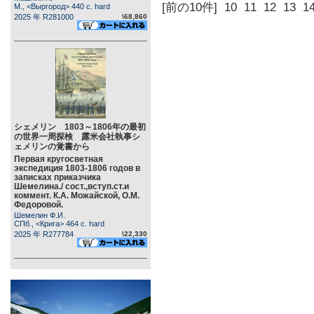
[前の10件]
10
11
12
13
1
М., <Выргород> 440 c. hard
2025 年 R281000
\68,860
シェメリン 1803～1806年の最初
の世界一周探検 露米会社執事シ
ェメリンの覚書から
Первая кругосветная
экспедиция 1803-1806 годов в
записках приказчика
Шемелина./ сост.,вступ.ст.и
коммент. К.А. Можайской, О.М.
Федоровой.
Шемелин Ф.И.
СПб., <Крига> 464 c. hard
2025 年 R277784
\22,330