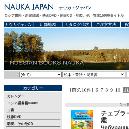
ナウカ・ジャパン
ロシア書籍・新聞雑誌・映画DVD・朗読CD・地図、他 在庫15000タイトル
ナウカジャパン
店舗地図
カタログ請求
ご注文方法
配
カテゴリー
[前の10件]
6
7
8
9
10
1
カレンダー
ロシア語書籍/Книги
並べ
古書
チェブラ
映像DVD
鑑
朗読、その他CD
Чебурашк