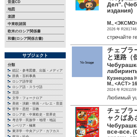
音楽CD
Дел". (Че
地図
издания)
楽譜
М., <ЭКСМО>
中東欧諸国
2026 年 R281746
欧米のロシア関係書
стречайте 
和書(ロシア関係古書)
チェブラ
サブジェクト
と迷路（
Чебурашк
分類
лабиринты
総記・参考図書、出版・メディア
辞典・百科事典
Кузнецова Н
ロシア語学習
М., <АСТ> 16
ロシア語・スラヴ語
2024 年 R261159
言語
Любимый у
文学・フォークロア
美術・演劇・映画・バレエ・音楽
哲学・思想・宗教
チェブラ
ロシア史・中東欧史・世界史
ャクばあ
考古学・民族学・地理・地誌
Чебурашка
シベリア・極東
все-все. 
東洋学・中央アジア・カフカス
政治・社会