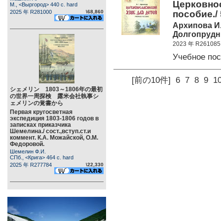
Церковнос
М., <Выргород> 440 c. hard
2025 年 R281000
\68,860
пособие./ 
Архипова И.
Долгопрудны
2023 年 R261085
Учебное по
[前の10件]
6
7
8
9
1
シェメリン 1803～1806年の最初
の世界一周探検 露米会社執事シ
ェメリンの覚書から
Первая кругосветная
экспедиция 1803-1806 годов в
записках приказчика
Шемелина./ сост.,вступ.ст.и
коммент. К.А. Можайской, О.М.
Федоровой.
Шемелин Ф.И.
СПб., <Крига> 464 c. hard
2025 年 R277784
\22,330