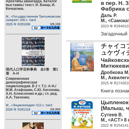
Архетипы авангарда. Каталог
в пер. Н. 
выставки./ текст. И. Вакар, И.
Фабрика с
Кочергина.
Даль Р.
М., <Государственная Третьяковская
М., <Самокат
галерея> 200 c. hard
2025 年 R281006
\29,150
2023 年 R264010
Загадочны
チャイコ
ュケヴィチ
Чайковски
Митюкевич
現代人口学百科事典 全2巻 第1
Дробкова М
巻 А-Н
М., Аквилеги
Современная
демографическая
2025 年 R274353
энциклопедия. В 2 т. Т.1: А-Н./
М.М. Агафошин, С.Ю. Аксенова,
Книга позн
А.Н. Алексеенко и др.; гл. ред.
А.А. Ткаченко.
Цыпленок 
М., <Энциклопедия> 512 c. hard
(Малыш, ч
2026 年 R281318
\26,950
Сутеев В.
М., <АСТ> 8 
2022 年 R254141