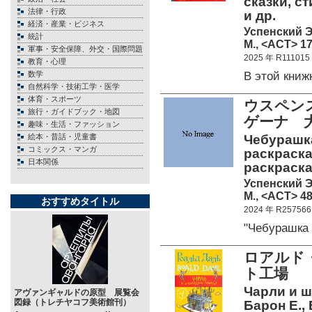
сказки, ст
法律・行政
и др.
経済・産業・ビジネス
Успенский Э
統計
М., <АСТ> 17
軍事・安全保障、外交・国際問題
2025 年 R111015
教育・心理
В этой кни
数学
自然科学・技術工学・医学
体育・スポーツ
ウスペン
旅行・ガイドブック・地図
ゲーナ 
趣味・生活・ファッション
絵本・昔話・児童書
Чебурашка
コミックス・マンガ
раскраска
日本関係
раскраска
Успенский Э
М., <АСТ> 48
おすすめタイトル
2024 年 R257566
"Чебурашка
ロアルド
ト工場 
Чарли и ш
アヴァンギャルドの原型 展覧会
図録（トレチヤコフ美術館刊）
Барон Е., 