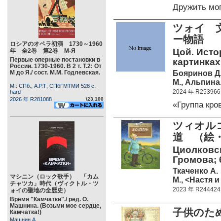
Дружить мо
ツォイ 
ー物語
ロシアのオペラ初演 1730～1960
Цой. Исто
年 全2巻 第2巻 М-Я
Первые оперные постановки в
картинках
России. 1730-1960. В 2 т. Т.2: От
Бояринов Д
М до Я./ сост. М.М. Годлевская.
М., Альпина.
М.: СПб., А.Р.Т; СПбГМТМИ 528 c.
2024 年 R253966
hard
2026 年 R281088
\23,100
«Группа кр
ツィオルコ
道 （絵
Циолковск
Громова; 6
Ткаченко А.
マシニン（ロック歌手） 「カム
М., <Настя и
チャツカ」時代（ヴィクトル・ツ
2023 年 R244424
ォイの聖地の全歴史）
Время "Камчатки"./ ред. О.
Машнина. (Возьми мое сердце,
子供のた
Камчатка!)
Машнин А.