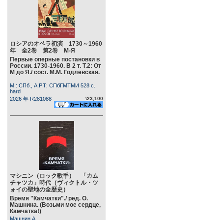
ロシアのオペラ初演 1730～1960
年 全2巻 第2巻 М-Я
Первые оперные постановки в
России. 1730-1960. В 2 т. Т.2: От
М до Я./ сост. М.М. Годлевская.
М.: СПб., А.Р.Т; СПбГМТМИ 528 c.
hard
2026 年 R281088
\23,100
マシニン（ロック歌手） 「カム
チャツカ」時代（ヴィクトル・ツ
ォイの聖地の全歴史）
Время "Камчатки"./ ред. О.
Машнина. (Возьми мое сердце,
Камчатка!)
Машнин А.