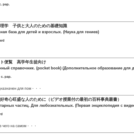
. pap.
物理学 子供と大人のための基礎知識
ая база для детей и взрослых. (Наука для гениев)
ard
ト便覧 高学年生徒向け
нный справочник. (pocket book) (Дополнительное образование для д
c. pap.
дназначен для пом・・・
好奇心旺盛な人のために（ビデオ授業付の最初の百科事典叢書）
тарных частиц. Для любознательных. (Первая энциклопедия с виде
rd
из чего на самом・・・