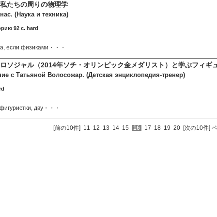
 私たちの周りの物理学
нас. (Наука и техника)
рию 92 c. hard
ка, если физиками・・・
ロソジャル（2014年ソチ・オリンピック金メダリスト）と学ぶフィギ
ние с Татьяной Волосожар. (Детская энциклопедия-тренер)
rd
й фигуристки, дву・・・
[前の10件]
11
12
13
14
15
16
17
18
19
20
[次の10件]
ペ