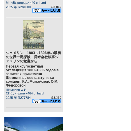
М., <Выргород> 440 c. hard
2025 年 R281000
\68,860
シェメリン 1803～1806年の最初
の世界一周探検 露米会社執事シ
ェメリンの覚書から
Первая кругосветная
экспедиция 1803-1806 годов в
записках приказчика
Шемелина./ сост.,вступ.ст.и
коммент. К.А. Можайской, О.М.
Федоровой.
Шемелин Ф.И.
СПб., <Крига> 464 c. hard
2025 年 R277784
\22,330