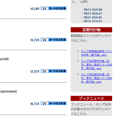
ら。（.pdf）
\4,180
定期刊行物
新聞雑誌リストのダウンロー
\5,720
ドはこちら。
етей)
\2,310
оуроками)
ブックニュース
\6,710
ブックニュース、ロシア以外
の出版カタログのダウンロー
ドはこちら。