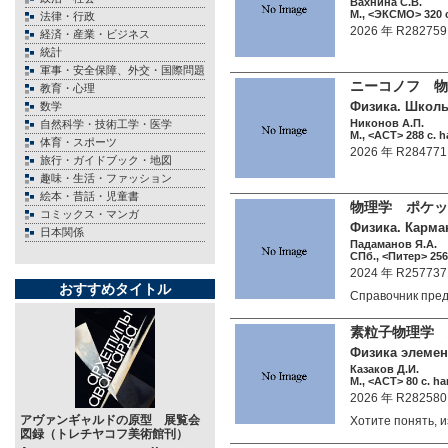
Вахнина С.В.
М., <ЭКСМО> 320 c
法律・行政
2026 年 R282759
経済・産業・ビジネス
統計
軍事・安全保障、外交・国際問題
ニーコノフ 
教育・心理
Физика. Школьн
数学
Никонов А.П.
自然科学・技術工学・医学
М., <АСТ> 288 c. h
体育・スポーツ
2026 年 R284771
旅行・ガイドブック・地図
趣味・生活・ファッション
絵本・昔話・児童書
物理学 ポケッ
コミックス・マンガ
Физика. Карма
日本関係
Падаманов Я.А.
СПб., <Питер> 256 
2024 年 R257737
おすすめタイトル
Cправочник пре
素粒子物理学 
Физика элемен
Казаков Д.И.
М., <АСТ> 80 c. ha
2026 年 R282580
アヴァンギャルドの原型 展覧会
Хотите понять, 
図録（トレチヤコフ美術館刊）