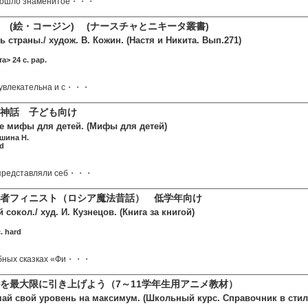
 вошло знаменитое・・・
 (絵・コージン) (ナースチャとニキータ叢書)
ь страны./ худож. В. Кожин. (Настя и Никита. Вып.271)
а> 24 c. pap.
 увлекательна и с・・・
神話 子ども向け
е мифы для детей. (Мифы для детей)
шина Н.
rd
 представляли себ・・・
者フィニスト（ロシア魔法昔話） 低学年向け
 сокол./ худ. И. Кузнецов. (Книга за книгой)
c. hard
ебных сказках «Фи・・・
を最大限に引き上げよう（7～11学年生用アニメ教材）
чай свой уровень на максимум. (Школьный курс. Справочник в стил