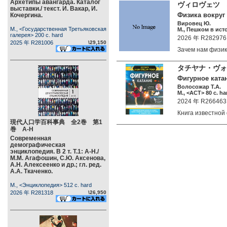
Архетипы авангарда. Каталог
ヴィロヴェツ
выставки./ текст. И. Вакар, И.
Физика вокруг 
Кочергина.
Вировец Ю.
М., <Государственная Третьяковская
М., Пешком в исто
галерея> 200 c. hard
2026 年 R282976
2025 年 R281006
\29,150
Зачем нам физи
タチヤナ・ヴォ
Фигурное ката
Волосожар Т.А.
М., <АСТ> 80 c. ha
2024 年 R266463
Книга известно
現代人口学百科事典 全2巻 第1
巻 А-Н
Современная
демографическая
энциклопедия. В 2 т. Т.1: А-Н./
М.М. Агафошин, С.Ю. Аксенова,
А.Н. Алексеенко и др.; гл. ред.
А.А. Ткаченко.
М., <Энциклопедия> 512 c. hard
2026 年 R281318
\26,950