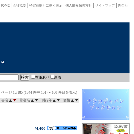
HOME
会社概要
特定商取引に基く表示
個人情報保護方針
サイトマップ
問合せ
在庫あり
新着
]
ページ 16/185 (1844 件中 151 〜 160 件目を表示)
書名
著者名
刊行年
価格
\4,400