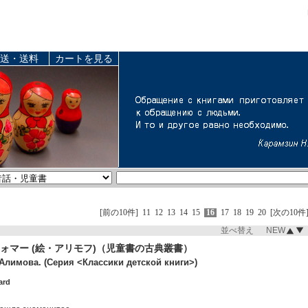
送・送料
カートを見る
[前の10件]
11
12
13
14
15
16
17
18
19
20
[次の10件
並べ替え NEW
ォマー (絵・アリモフ)（児童書の古典叢書）
 Алимова. (Серия <Классики детской книги>)
ard