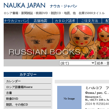
ナウカ・ジャパン
ロシア書籍・新聞雑誌・映画DVD・朗読CD・地図、他 在庫15000タイトル
ナウカジャパン
店舗地図
カタログ請求
ご注文方法
配
カテゴリー
カレンダー
ロシア語書籍/Книги
ミハルコフ フ
Фома./ рис. С.
古書
Михалков С.
映像DVD
М., <АСТ> 144 c. h
2024 年 R258144
朗読、その他CD