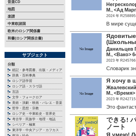
音楽CD
Негресколор
地図
М., <Ад Марг
2024 年 R258895
楽譜
В мире сущ
中東欧諸国
欧米のロシア関係書
Ядовитые 
和書(ロシア関係古書)
(Школьны
Данильцев Г
М., <Вако> 64
サブジェクト
2023 年 R245766
分類
Словарик з
総記・参考図書、出版・メディア
辞典・百科事典
Я хочу в 
ロシア語学習
ロシア語・スラヴ語
Жвалевский 
言語
М., <Время> 
文学・フォークロア
2023 年 R242715
美術・演劇・映画・バレエ・音楽
Это фантас
哲学・思想・宗教
ロシア史・中東欧史・世界史
できる!
考古学・民族学・地理・地誌
シベリア・極東
ノート
東洋学・中央アジア・カフカス
Я умею! Л
政治・社会