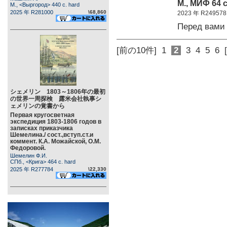
М., МИФ 64 c
М., <Выргород> 440 c. hard
2025 年 R281000
\68,860
2023 年 R249578
Перед вами
[前の10件]
1
2
3
4
5
6
シェメリン 1803～1806年の最初
の世界一周探検 露米会社執事シ
ェメリンの覚書から
Первая кругосветная
экспедиция 1803-1806 годов в
записках приказчика
Шемелина./ сост.,вступ.ст.и
коммент. К.А. Можайской, О.М.
Федоровой.
Шемелин Ф.И.
СПб., <Крига> 464 c. hard
2025 年 R277784
\22,330