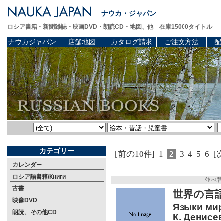
ナウカ・ジャパン
ロシア書籍・新聞雑誌・映画DVD・朗読CD・地図、他 在庫15000タイトル
ナウカジャパン
店舗地図
カタログ請求
ご注文方法
配
カテゴリー
[前の10件]
1
2
3
4
5
6
[
カレンダー
ロシア語書籍/Книги
並べ
古書
世界の言
映像DVD
Языки мира
朗読、その他CD
К. Денисев