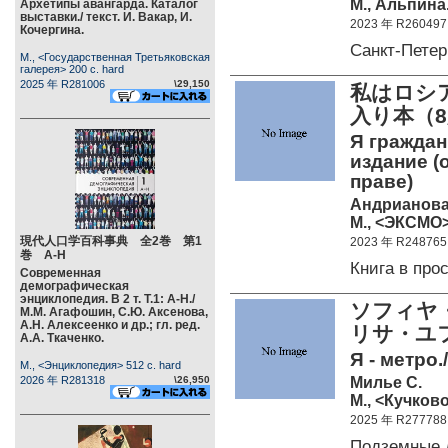
М., Альпина.
Архетипы авангарда. Каталог
выставки./ текст. И. Вакар, И.
2023 年 R260497
Кочергина.
Санкт-Пете
М., <Государственная Третьяковская
галерея> 200 c. hard
2025 年 R281006
\29,150
私はロシ
入り本（8
Я гражда
издание (о
праве)
Андрианова
М., <ЭКСМО>
現代人口学百科事典 全2巻 第1
2023 年 R248765
巻 А-Н
Книга в пр
Современная
демографическая
энциклопедия. В 2 т. Т.1: А-Н./
ソフィヤ
М.М. Агафошин, С.Ю. Аксенова,
А.Н. Алексеенко и др.; гл. ред.
リサ・ユ
А.А. Ткаченко.
Я - метро.
М., <Энциклопедия> 512 c. hard
Милье С.
2026 年 R281318
\26,950
М., <Кучково
2025 年 R277788
Подземные 