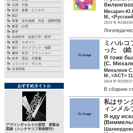
билингвов
法律・行政
経済・産業・ビジネス
Месарич Ю.
統計
М., <Русский
軍事・安全保障、外交・国際問題
2023 年 R238109
教育・心理
Логопедиче
数学
自然科学・技術工学・医学
ミハルコフ
体育・スポーツ
旅行・ガイドブック・地図
った (
趣味・生活・ファッション
Я тоже бы
絵本・昔話・児童書
(С. Михалк
コミックス・マンガ
日本関係
Михалков С.
М., <АСТ> 11
2024 年 R255537
おすすめタイトル
В сборник 
私はサン
ィンメル
Я иду иск
(Виммельб
アヴァンギャルドの原型 展覧会
Шахвердова
図録（トレチヤコフ美術館刊）