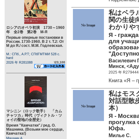
私はベラ
関の生徒
わかりや
ロシアのオペラ初演 1730～1960
年 全2巻 第2巻 М-Я
Я - гражд
Первые оперные постановки в
для учащи
России. 1730-1960. В 2 т. Т.2: От
М до Я./ сост. М.М. Годлевская.
образова
"Доступно
М.: СПб., А.Р.Т; СПбГМТМИ 528 c.
hard
Василевич Г.
2026 年 R281088
\23,100
Минск, <Аду
2025 年 R279444
Книга «Я –
私はモス
対話型散
本）
マシニン（ロック歌手） 「カム
Я - Москв
チャツカ」時代（ヴィクトル・ツ
ォイの聖地の全歴史）
прогулка 
Время "Камчатки"./ ред. О.
Юфа.
Машнина. (Возьми мое сердце,
Камчатка!)
Милье С.
Машнин А.