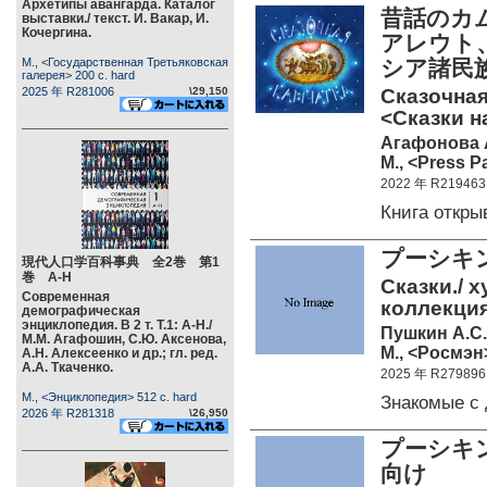
Архетипы авангарда. Каталог
昔話のカ
выставки./ текст. И. Вакар, И.
Кочергина.
アレウト
М., <Государственная Третьяковская
シア諸民
галерея> 200 c. hard
2025 年 R281006
\29,150
Сказочная
<Сказки н
Агафонова А.
М., <Press P
2022 年 R219463
Книга откр
プーシキン
現代人口学百科事典 全2巻 第1
巻 А-Н
Сказки./ х
Современная
коллекция
демографическая
энциклопедия. В 2 т. Т.1: А-Н./
Пушкин А.С.
М.М. Агафошин, С.Ю. Аксенова,
М., <Росмэн>
А.Н. Алексеенко и др.; гл. ред.
А.А. Ткаченко.
2025 年 R279896
М., <Энциклопедия> 512 c. hard
Знакомые с
2026 年 R281318
\26,950
プーシキ
向け