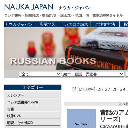
ナウカ・ジャパン
ロシア書籍・新聞雑誌・映画DVD・朗読CD・地図、他 在庫15000タイトル
ナウカジャパン
店舗地図
カタログ請求
ご注文方法
配
カテゴリー
[前の10件]
26
27
28
29
カレンダー
ロシア語書籍/Книги
並べ
古書
昔話のア
映像DVD
リーズ)
朗読、その他CD
Сказочный