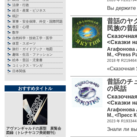
2026 年 R281794
法律・行政
Вы держите
経済・産業・ビジネス
統計
昔話のヤ
軍事・安全保障、外交・国際問題
民族の昔話
教育・心理
数学
Сказочная
自然科学・技術工学・医学
<Сказки н
体育・スポーツ
Агафонова А.
旅行・ガイドブック・地図
М., <Press P
趣味・生活・ファッション
絵本・昔話・児童書
2018 年 R219464
コミックス・マンガ
«Сказочная
日本関係
昔話のチ
の民話
おすすめタイトル
Сказочная
<Сказки н
Агафонова А
М., <Пресс К
2023 年 R193344
Знали ли в
アヴァンギャルドの原型 展覧会
図録（トレチヤコフ美術館刊）