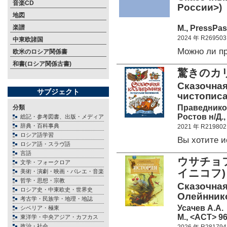
音楽CD
России>)
地図
М., PressPas
楽譜
2024 年 R269503
中東欧諸国
Можно ли п
欧米のロシア関係書
和書(ロシア関係古書)
驚きのカ
Сказочная
サブジェクト
чистописа
Праведнико
分類
Ростов н/Д.,
総記・参考図書、出版・メディア
辞典・百科事典
2021 年 R219802
ロシア語学習
Вы хотите 
ロシア語・スラヴ語
言語
ウサチョ
文学・フォークロア
イニコフ
美術・演劇・映画・バレエ・音楽
哲学・思想・宗教
Сказочная
ロシア史・中東欧史・世界史
Олейннико
考古学・民族学・地理・地誌
Усачев А.А.
シベリア・極東
М., <АСТ> 96
東洋学・中央アジア・カフカス
政治・社会