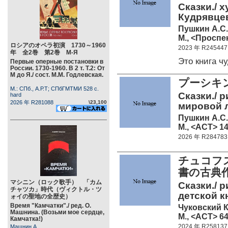
Сказки./ х
Кудрявцев
Пушкин А.С.
М., <Проспек
ロシアのオペラ初演 1730～1960
2023 年 R245447
年 全2巻 第2巻 М-Я
Это книга 
Первые оперные постановки в
России. 1730-1960. В 2 т. Т.2: От
М до Я./ сост. М.М. Годлевская.
プーシキ
М.: СПб., А.Р.Т; СПбГМТМИ 528 c.
Сказки./ 
hard
2026 年 R281088
\23,100
мировой л
Пушкин А.С.
М., <АСТ> 14
2026 年 R284783
チュコフス
書の古典
マシニン（ロック歌手） 「カム
Сказки./ 
チャツカ」時代（ヴィクトル・ツ
детской к
ォイの聖地の全歴史）
Время "Камчатки"./ ред. О.
Чуковский К
Машнина. (Возьми мое сердце,
М., <АСТ> 64
Камчатка!)
2024 年 R258137
Машнин А.