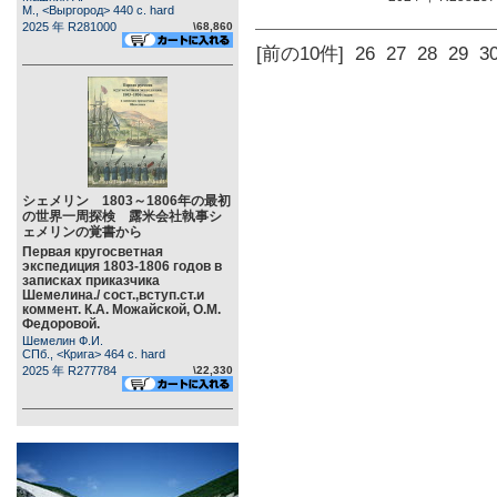
М., <Выргород> 440 c. hard
2025 年 R281000
\68,860
[前の10件]
26
27
28
29
3
シェメリン 1803～1806年の最初
の世界一周探検 露米会社執事シ
ェメリンの覚書から
Первая кругосветная
экспедиция 1803-1806 годов в
записках приказчика
Шемелина./ сост.,вступ.ст.и
коммент. К.А. Можайской, О.М.
Федоровой.
Шемелин Ф.И.
СПб., <Крига> 464 c. hard
2025 年 R277784
\22,330