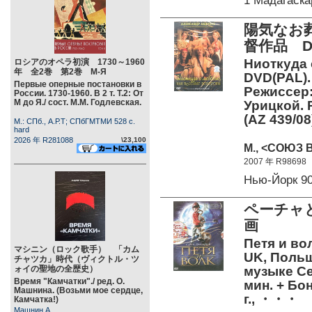
1 Мадагаск
陽気なお
督作品 DV
Ниоткуда 
ロシアのオペラ初演 1730～1960
年 全2巻 第2巻 М-Я
DVD(PAL). 
Первые оперные постановки в
Режиссер:
России. 1730-1960. В 2 т. Т.2: От
М до Я./ сост. М.М. Годлевская.
Урицкой. Р
(AZ 439/08
М.: СПб., А.Р.Т; СПбГМТМИ 528 c.
hard
2026 年 R281088
\23,100
М., <СОЮЗ В
2007 年 R98698
Нью-Йорк 9
ペーチャと
画
Петя и во
マシニン（ロック歌手） 「カム
UK, Польша
チャツカ」時代（ヴィクトル・ツ
ォイの聖地の全歴史）
музыке Се
Время "Камчатки"./ ред. О.
мин. + Бон
Машнина. (Возьми мое сердце,
г., ・・・
Камчатка!)
Машнин А.