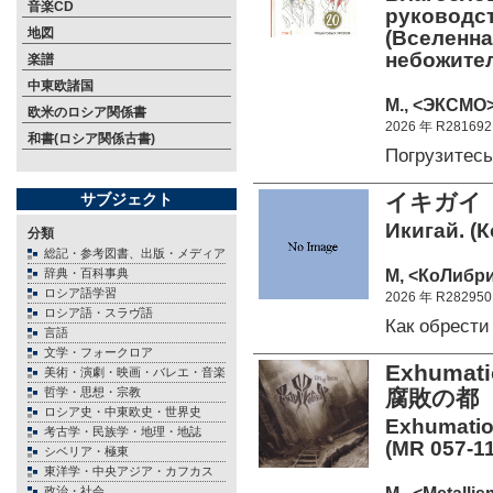
音楽CD
руководст
地図
(Вселенна
небожите
楽譜
中東欧諸国
М., <ЭКСМО>
欧米のロシア関係書
2026 年 R281692
和書(ロシア関係古書)
Погрузитес
イキガイ
サブジェクト
Икигай. (
分類
総記・参考図書、出版・メディア
М, <КоЛибри>
辞典・百科事典
ロシア語学習
2026 年 R282950
ロシア語・スラヴ語
Как обрест
言語
文学・フォークロア
Exhum
美術・演劇・映画・バレエ・音楽
哲学・思想・宗教
腐敗の都
ロシア史・中東欧史・世界史
Exhumation
考古学・民族学・地理・地誌
(MR 057-11
シベリア・極東
東洋学・中央アジア・カフカス
政治・社会