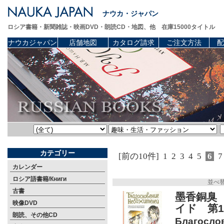
ナウカ・ジャパン
ロシア書籍・新聞雑誌・映画DVD・朗読CD・地図、他 在庫15000タイトル
ナウカジャパン
店舗地図
カタログ請求
ご注文方法
配
カテゴリー
[前の10件]
1
2
3
4
5
6
7
カレンダー
ロシア語書籍/Книги
並べ
古書
墨香銅臭
映像DVD
イド 第
朗読、その他CD
Благосло