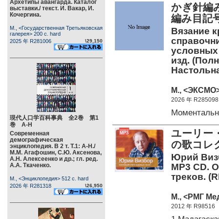
Архетипы авангарда. Каталог
かぎ針編
выставки./ текст. И. Вакар, И.
Кочергина.
編み目記
М., <Государственная Третьяковская
Вязание 
галерея> 200 c. hard
справочни
2025 年 R281006
\29,150
условных 
изд. (Пол
Настольна
М., <ЭКСМО>
2026 年 R285098
Моментальн
現代人口学百科事典 全2巻 第1
巻 А-Н
ユーリー・
Современная
демографическая
の歌コレ
энциклопедия. В 2 т. Т.1: А-Н./
М.М. Агафошин, С.Ю. Аксенова,
Юрий Визб
А.Н. Алексеенко и др.; гл. ред.
А.А. Ткаченко.
MP3 CD. О
треков. (
М., <Энциклопедия> 512 c. hard
2026 年 R281318
\26,950
М., <РМГ Ме
2012 年 R98516