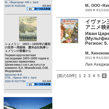
М., <Выргород> 440 c. hard
М., ООО <Ки
2025 年 R281000
\68,860
2009 年 R121316
イヴァン
アニメ映
Иван Царе
(Мультфил
Регион: 5.
シェメリン 1803～1806年の最初
の世界一周探検 露米会社執事シ
ェメリンの覚書から
М., Киноком
Первая кругосветная
2011 年 R121302
экспедиция 1803-1806 годов в
записках приказчика
Лия Ахеджа
Шемелина./ сост.,вступ.ст.и
коммент. К.А. Можайской, О.М.
Федоровой.
Шемелин Ф.И.
[前の10件]
1
2
3
4
5
6
СПб., <Крига> 464 c. hard
2025 年 R277784
\22,330