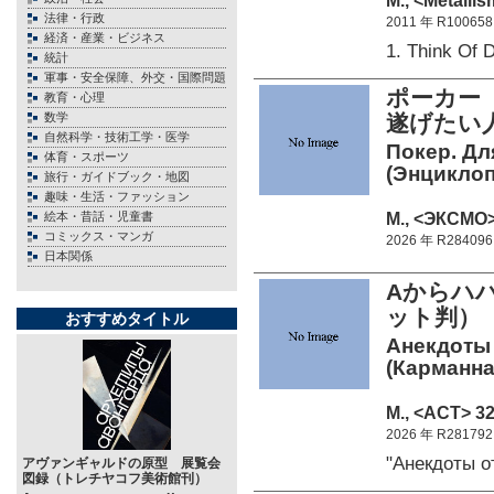
М., <Metalli
法律・行政
2011 年 R100658
経済・産業・ビジネス
1. Think Of
統計
軍事・安全保障、外交・国際問題
ポーカー
教育・心理
数学
遂げたい
自然科学・技術工学・医学
Покер. Для
体育・スポーツ
(Энциклоп
旅行・ガイドブック・地図
趣味・生活・ファッション
М., <ЭКСМО> 
絵本・昔話・児童書
コミックス・マンガ
2026 年 R284096
日本関係
Aからハ
ット判）
おすすめタイトル
Анекдоты 
(Карманна
М., <АСТ> 32
2026 年 R281792
"Анекдоты 
アヴァンギャルドの原型 展覧会
図録（トレチヤコフ美術館刊）