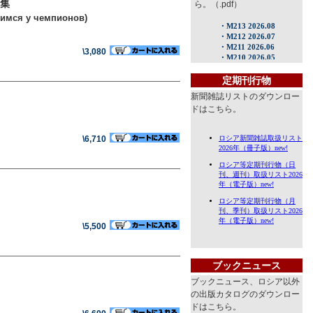
集
ら。（.pdf）
чимся у чемпионов)
\3,080
定期刊行物
新聞雑誌リストのダウンロー
ドはこちら。
\6,710
\5,500
ブックニュース
ブックニュース、ロシア以外
の出版カタログのダウンロー
ドはこちら。