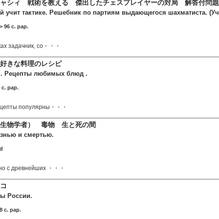
ャシィ 戦術を教える 傑出したチェスプレイヤーの対局 解答付問題
 учит тактике. Решебник по партиям выдающегося шахматиста. (У
 96 c. pap.
ках задачник, со・・・
 好きな料理のレシピ
я. Рецепты любимых блюд .
c. pap.
рецепты популярны・・・
（生物学者） 毒物 生と死の間
знью и смертью.
rd
 но с древнейших ・・・
コ
ы России.
 c. pap.