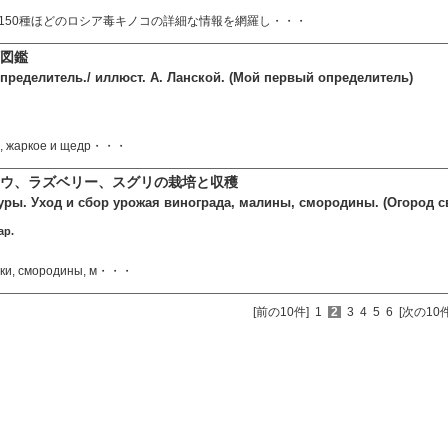
150種ほどのロシア毒キノコの詳細な情報を網羅し・・・
図鑑
пределитель./ иллюст. А. Ланской. (Мой первый определитель)
то, жаркое и щедр・・・
ドウ、ラズベリー、スグリの栽培と収穫
уры. Уход и сбор урожая винограда, малины, смородины. (Огород 
ap.
ики, смородины, м・・・
[前の10件]
1
2
3
4
5
6
[次の10件