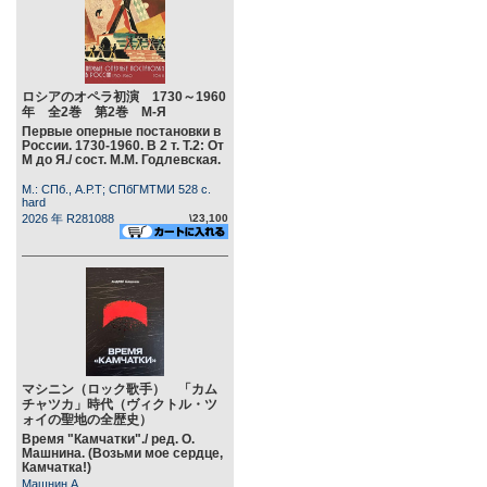
ロシアのオペラ初演 1730～1960
年 全2巻 第2巻 М-Я
Первые оперные постановки в
России. 1730-1960. В 2 т. Т.2: От
М до Я./ сост. М.М. Годлевская.
М.: СПб., А.Р.Т; СПбГМТМИ 528 c.
hard
2026 年 R281088
\23,100
マシニン（ロック歌手） 「カム
チャツカ」時代（ヴィクトル・ツ
ォイの聖地の全歴史）
Время "Камчатки"./ ред. О.
Машнина. (Возьми мое сердце,
Камчатка!)
Машнин А.