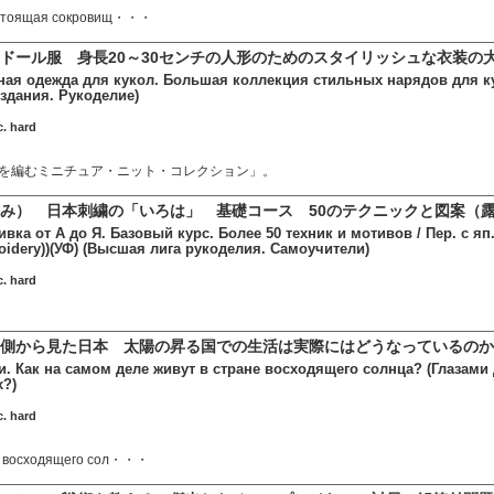
астоящая сокровищ・・・
ドール服 身長20～30センチの人形のためのスタイリッシュな衣装の
ая одежда для кукол. Большая коллекция стильных нарядов для куко
здания. Рукоделие)
. hard
を編むミニチュア・ニット・コレクション」。
み） 日本刺繍の「いろは」 基礎コース 50のテクニックと図案（
ка от А до Я. Базовый курс. Более 50 техник и мотивов / Пер. с яп. 
idery))(УФ) (Высшая лига рукоделия. Самоучители)
. hard
側から見た日本 太陽の昇る国での生活は実際にはどうなっているのか
. Как на самом деле живут в стране восходящего солнца? (Глазами 
х?)
. hard
а восходящего сол・・・