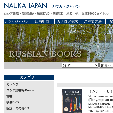
ナウカ・ジャパン
ロシア書籍・新聞雑誌・映画DVD・朗読CD・地図、他 在庫15000タイトル
ナウカジャパン
店舗地図
カタログ請求
ご注文方法
配
カテゴリー
カレンダー
ロシア語書籍/Книги
ミムラ・トモミ
Японская моза
古書
(Популярная э
映像DVD
Мимура Томоми
М., <ЭКСМО> 112 c
朗読、その他CD
2023 年 R252015