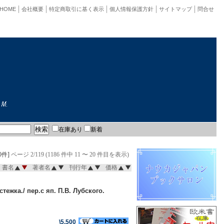
HOME
会社概要
特定商取引に基く表示
個人情報保護方針
サイトマップ
問合せ
在庫あり
新着
0件]
ページ 2/119 (1186 件中 11 〜 20 件目を表示)
書名
著者名
刊行年
価格
жка./ пер.с яп. П.В. Лубского.
\5,500