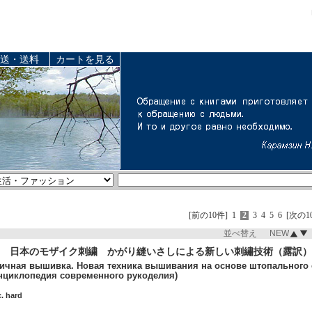
送・送料
カートを見る
[前の10件]
1
2
3
4
5
6
[次の1
並べ替え NEW
 日本のモザイク刺繍 かがり縫いさしによる新しい刺繡技術（露訳）
ичная вышивка. Новая техника вышивания на основе штопального сте
нциклопедия современного рукоделия)
. hard