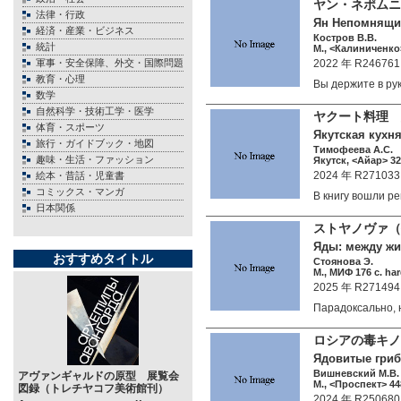
ヤン・ネポムニ
法律・行政
Ян Непомнящий
経済・産業・ビジネス
Костров В.В.
統計
М., <Калиниченко>
軍事・安全保障、外交・国際問題
2022 年 R246761
教育・心理
Вы держите в ру
数学
自然科学・技術工学・医学
ヤクート料理
体育・スポーツ
Якутская кухн
旅行・ガイドブック・地図
Тимофеева А.С.
趣味・生活・ファッション
Якутск, <Айар> 32 
2024 年 R271033
絵本・昔話・児童書
コミックス・マンガ
В книгу вошли 
日本関係
ストヤノヴァ
Яды: между жи
おすすめタイトル
Стоянова Э.
М., МИФ 176 c. ha
2025 年 R271494
Парадоксально,
ロシアの毒キノ
Ядовитые гриб
Вишневский М.В.
アヴァンギャルドの原型 展覧会
М., <Проспект> 448
図録（トレチヤコフ美術館刊）
2024 年 R250680