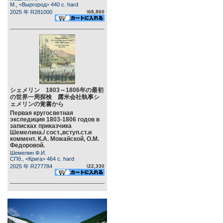
М., <Выргород> 440 c. hard
2025 年 R281000
\68,860
シェメリン 1803～1806年の最初
の世界一周探検 露米会社執事シ
ェメリンの覚書から
Первая кругосветная
экспедиция 1803-1806 годов в
записках приказчика
Шемелина./ сост.,вступ.ст.и
коммент. К.А. Можайской, О.М.
Федоровой.
Шемелин Ф.И.
СПб., <Крига> 464 c. hard
2025 年 R277784
\22,330