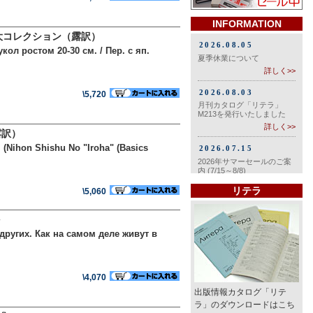
INFORMATION
大コレクション（露訳）
л ростом 20-30 см. / Пер. с яп.
\5,720
露訳）
(Nihon Shishu No "Iroha" (Basics
リテラ
\5,060
других. Как на самом деле живут в
\4,070
出版情報カタログ「リテ
ラ」のダウンロードはこち