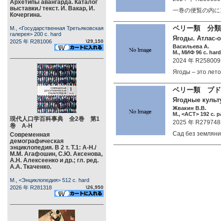
Архетипы авангарда. Каталог
выставки./ текст. И. Вакар, И.
一巻の便覧の内に
Кочергина.
ベリー類 分類
М., <Государственная Третьяковская
галерея> 200 c. hard
Ягоды. Атлас-о
2025 年 R281006
\29,150
Васильева А.
М., МИФ 96 c. hard
2024 年 R258009
Ягоды – это ле
ベリー類 ブ
Ягодные культ
Жвакин В.В.
М., <АСТ> 192 c. p
現代人口学百科事典 全2巻 第1
2025 年 R279748
巻 А-Н
Сад без землян
Современная
демографическая
энциклопедия. В 2 т. Т.1: А-Н./
М.М. Агафошин, С.Ю. Аксенова,
А.Н. Алексеенко и др.; гл. ред.
А.А. Ткаченко.
М., <Энциклопедия> 512 c. hard
2026 年 R281318
\26,950