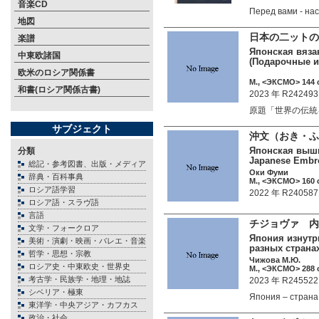
音楽CD
Перед вами - н
地図
日本の二ットの
楽譜
Японская вязан
中東欧諸国
(Подарочные и
欧米のロシア関係書
М., <ЭКСМО> 144 c
和書(ロシア関係古書)
2023 年 R242493
原題「世界の伝統
サブジェクト
沖文（おき・ふ
Японская вышив
分類
Japanese Embro
総記・参考図書、出版・メディア
Оки Фуми
辞典・百科事典
М., <ЭКСМО> 160 c
ロシア語学習
2022 年 R240587
ロシア語・スラヴ語
言語
チジョヴァ 内
文学・フォークロア
Япония изнутри
美術・演劇・映画・バレエ・音楽
разных страна
哲学・思想・宗教
Чижова М.Ю.
ロシア史・中東欧史・世界史
М., <ЭКСМО> 288 c
考古学・民族学・地理・地誌
2023 年 R245522
シベリア・極東
Япония – стран
東洋学・中央アジア・カフカス
政治・社会