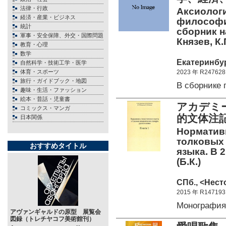
法律・行政
Аксиологи
経済・産業・ビジネス
философия
統計
сборник н
軍事・安全保障、外交・国際問題
Князев, К.
教育・心理
数学
Екатеринбур
自然科学・技術工学・医学
体育・スポーツ
2023 年 R247628
旅行・ガイドブック・地図
В сборнике
趣味・生活・ファッション
絵本・昔話・児童書
アカデミ
コミックス・マンガ
的文体注
日本関係
Норматив
толковых 
おすすめタイトル
языка. В 2
(Б.К.)
СПб., <Нест
2015 年 R147193
Монография
アヴァンギャルドの原型 展覧会
図録（トレチヤコフ美術館刊）