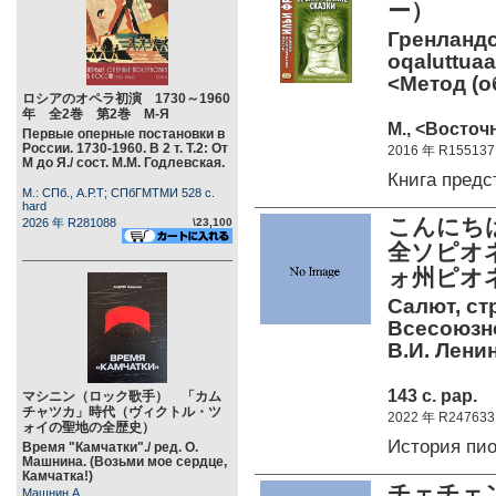
ー）
Гренландс
oqaluttuaa
<Метод (о
ロシアのオペラ初演 1730～1960
年 全2巻 第2巻 М-Я
М., <Восточн
Первые оперные постановки в
России. 1730-1960. В 2 т. Т.2: От
2016 年 R155137
М до Я./ сост. М.М. Годлевская.
Книга пред
М.: СПб., А.Р.Т; СПбГМТМИ 528 c.
hard
こんにち
2026 年 R281088
\23,100
全ソピオ
ォ州ピオ
Салют, ст
Всесоюзн
В.И. Ленин
143 c. pap.
マシニン（ロック歌手） 「カム
チャツカ」時代（ヴィクトル・ツ
2022 年 R247633
ォイの聖地の全歴史）
История пи
Время "Камчатки"./ ред. О.
Машнина. (Возьми мое сердце,
Камчатка!)
チェチェ
Машнин А.