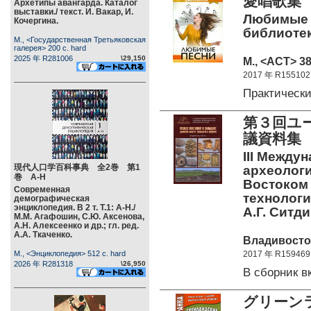
愛唱歌集
Архетипы авангарда. Каталог
выставки./ текст. И. Вакар, И.
Любимые п
Кочергина.
библиотек
М., <Государственная Третьяковская
галерея> 200 c. hard
2025 年 R281006
\29,150
М., <АСТ> 38
2017 年 R155102
Практическ
第３回ユ
議資料集
III Между
現代人口学百科事典 全2巻 第1
археологи
巻 А-Н
Востоком 
Современная
технологи
демографическая
энциклопедия. В 2 т. Т.1: А-Н./
А.Г. Ситди
М.М. Агафошин, С.Ю. Аксенова,
А.Н. Алексеенко и др.; гл. ред.
А.А. Ткаченко.
Владивосток
М., <Энциклопедия> 512 c. hard
2017 年 R159469
2026 年 R281318
\26,950
В сборник 
グリーン