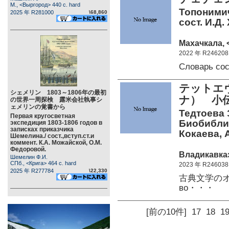
М., <Выргород> 440 c. hard
Топонимич
2025 年 R281000
\68,860
сост. И.Д.
Махачкала, 
2022 年 R246208
Словарь со
テットエ
シェメリン 1803～1806年の最初
ナ） 小
の世界一周探検 露米会社執事シ
ェメリンの覚書から
Тедтоева 
Первая кругосветная
Биобиблио
экспедиция 1803-1806 годов в
записках приказчика
Кокаева, А
Шемелина./ сост.,вступ.ст.и
коммент. К.А. Можайской, О.М.
Федоровой.
Владикавказ
Шемелин Ф.И.
СПб., <Крига> 464 c. hard
2023 年 R246038
2025 年 R277784
\22,330
古典文学のオセ
во・・・
[前の10件]
17
18
1