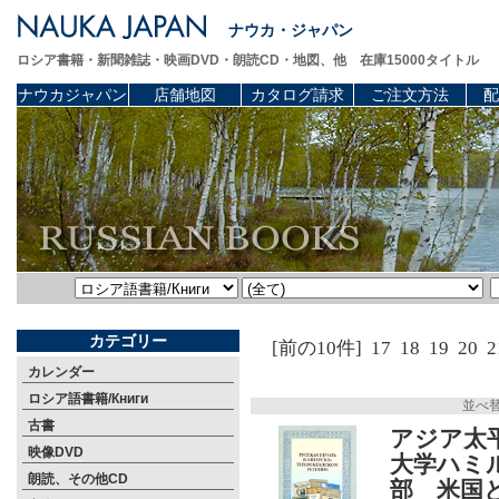
ナウカ・ジャパン
ロシア書籍・新聞雑誌・映画DVD・朗読CD・地図、他 在庫15000タイトル
ナウカジャパン
店舗地図
カタログ請求
ご注文方法
配
カテゴリー
[前の10件]
17
18
19
20
2
カレンダー
ロシア語書籍/Книги
並べ
古書
アジア太
映像DVD
大学ハミ
朗読、その他CD
部 米国