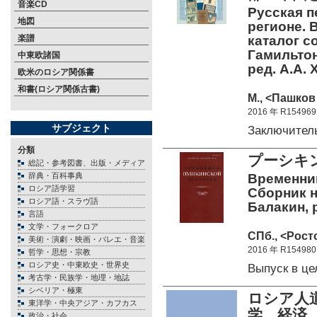
音楽CD
Русская п
地図
регионе. 
楽譜
каталог с
Гамильтон
中東欧諸国
ред. А.А
欧米のロシア関係書
和書(ロシア関係古書)
М., <Пашков 
2016 年 R154969
サブジェクト
Заключител
分類
プーシキ
総記・参考図書、出版・メディア
辞典・百科事典
Временник
ロシア語学習
Сборник н
ロシア語・スラヴ語
Балакин, 
言語
文学・フォークロア
СПб., <Росто
美術・演劇・映画・バレエ・音楽
2016 年 R154980
哲学・思想・宗教
ロシア史・中東欧史・世界史
Выпуск в ц
考古学・民族学・地理・地誌
シベリア・極東
ロシア人
東洋学・中央アジア・カフカス
学、経済
政治・社会