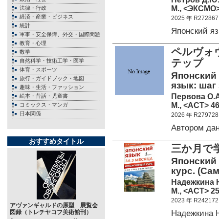
М., <ЭКСМО> 
法律・行政
経済・産業・ビジネス
2025 年 R272867
統計
Японский я
軍事・安全保障、外交・国際問題
教育・心理
ペルヴォ
数学
テップ
自然科学・技術工学・医学
体育・スポーツ
Японский 
旅行・ガイドブック・地図
язык: шаг
趣味・生活・ファッション
Первова О.А
絵本・昔話・児童書
М., <АСТ> 46
コミックス・マンガ
日本関係
2026 年 R279728
Автором да
おすすめタイトル
三か月で
Японский 
курс. (Са
Надежкина Н
М., <АСТ> 25
2023 年 R242172
アヴァンギャルドの原型 展覧会
Надежкина
図録（トレチヤコフ美術館刊）