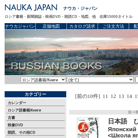
ナウカ・ジャパン
ロシア書籍・新聞雑誌・映画DVD・朗読CD・地図、他 在庫15000タイトル
ナウカジャパン
店舗地図
カタログ請求
ご注文方法
配
カテゴリー
[前の10件]
11
12
13
14
1
カレンダー
ロシア語書籍/Книги
並べ
古書
日本語 
映像DVD
Японский 
朗読、その他CD
<Школа яп