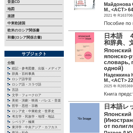
音楽CD
Майдонова 
地図
М., <АСТ> 64
2021 年 R163706
楽譜
Пособие по
中東欧諸国
欧米のロシア関係書
日本語 
和書(ロシア関係古書)
和辞典、文
Японский 
サブジェクト
японско-р
словарь, г
分類
одной)
総記・参考図書、出版・メディア
辞典・百科事典
Надежкина Н
ロシア語学習
М., <АСТ> 22
ロシア語・スラヴ語
2025 年 R265369
言語
Книга пред
文学・フォークロア
美術・演劇・映画・バレエ・音楽
日本語レ
哲学・思想・宗教
ロシア史・中東欧史・世界史
Японский 
考古学・民族学・地理・地誌
(Иностран
シベリア・極東
от полигл
東洋学・中央アジア・カフカス
Петров Д.Ю.
政治・社会