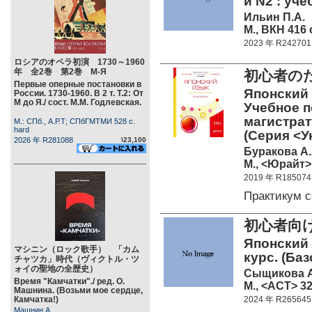
и N2 : уч
Ильин П.А.
М., ВКН 416 
2023 年 R242701
ロシアのオペラ初演 1730～1960
年 全2巻 第2巻 М-Я
初心者の
Первые оперные постановки в
Японский 
России. 1730-1960. В 2 т. Т.2: От
М до Я./ сост. М.М. Годлевская.
Учебное п
магистрат
М.: СПб., А.Р.Т; СПбГМТМИ 528 c.
hard
(Серия <У
2026 年 R281088
\23,100
Буракова А.
М., <Юрайт> 
2019 年 R185074
Практикум 
初心者向
Японский
マシニン（ロック歌手） 「カム
курс. (Ба
チャツカ」時代（ヴィクトル・ツ
ォイの聖地の全歴史）
Сыщикова А
Время "Камчатки"./ ред. О.
М., <АСТ> 32
Машнина. (Возьми мое сердце,
Камчатка!)
2024 年 R265645
Машнин А.