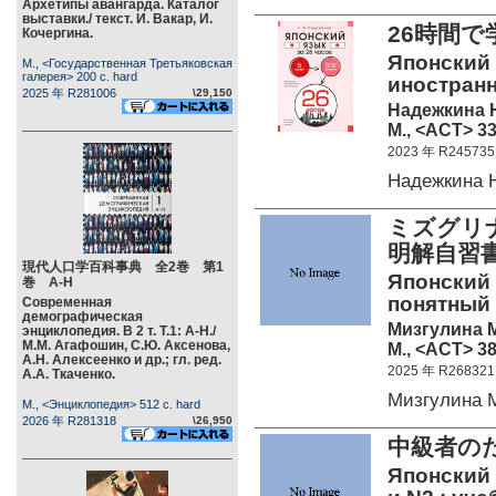
Архетипы авангарда. Каталог
выставки./ текст. И. Вакар, И.
26時間で
Кочергина.
Японский 
М., <Государственная Третьяковская
галерея> 200 c. hard
иностранн
2025 年 R281006
\29,150
Надежкина Н
М., <АСТ> 33
2023 年 R245735
Надежкина
ミズグリ
明解自習
現代人口学百科事典 全2巻 第1
Японский 
巻 А-Н
понятный
Современная
демографическая
Мизгулина М
энциклопедия. В 2 т. Т.1: А-Н./
М.М. Агафошин, С.Ю. Аксенова,
М., <АСТ> 38
А.Н. Алексеенко и др.; гл. ред.
2025 年 R268321
А.А. Ткаченко.
Мизгулина
М., <Энциклопедия> 512 c. hard
2026 年 R281318
\26,950
中級者のた
Японский