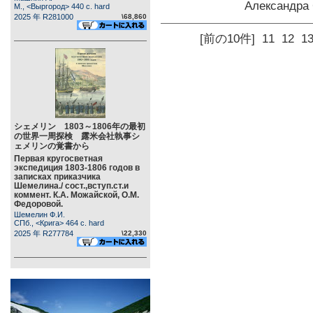
Александр
М., <Выргород> 440 c. hard
2025 年 R281000
\68,860
[前の10件]
11
12
1
シェメリン 1803～1806年の最初
の世界一周探検 露米会社執事シ
ェメリンの覚書から
Первая кругосветная
экспедиция 1803-1806 годов в
записках приказчика
Шемелина./ сост.,вступ.ст.и
коммент. К.А. Можайской, О.М.
Федоровой.
Шемелин Ф.И.
СПб., <Крига> 464 c. hard
2025 年 R277784
\22,330