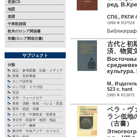
音楽CD
ред. В.Кре
地図
СПб., РХГИ 4
楽譜
1999 年 R37529
中東欧諸国
Библиограф
欧米のロシア関係書
和書(ロシア関係古書)
古代と初
済、物質
サブジェクト
Восточный
средневек
分類
культура. 
総記・参考図書、出版・メディア
辞典・百科事典
ロシア語学習
М., Издате
ロシア語・スラヴ語
523 c. hard
言語
1995 年 R13675
文学・フォークロア
美術・演劇・映画・バレエ・音楽
ベラ・ヴァ
哲学・思想・宗教
ロシア史・中東欧史・世界史
ラン低地
考古学・民族学・地理・地誌
（古書）
シベリア・極東
Этногеогр
東洋学・中央アジア・カフカス
政治・社会