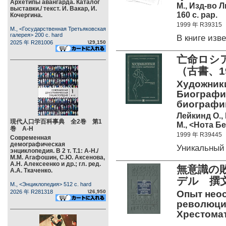
Архетипы авангарда. Каталог
М., Изд-во 
выставки./ текст. И. Вакар, И.
160 c. pap.
Кочергина.
1999 年 R39315
М., <Государственная Третьяковская
галерея> 200 c. hard
В книге из
2025 年 R281006
\29,150
亡命ロシ
（古書、1
Художники
Биографич
биографий)
Лейкинд О.,
現代人口学百科事典 全2巻 第1
М., <Нота Бе
巻 А-Н
1999 年 R39445
Современная
демографическая
Уникальный
энциклопедия. В 2 т. Т.1: А-Н./
М.М. Агафошин, С.Ю. Аксенова,
А.Н. Алексеенко и др.; гл. ред.
無意識の敗
А.А. Ткаченко.
デル 撰文
М., <Энциклопедия> 512 c. hard
2026 年 R281318
\26,950
Опыт неос
революцио
Хрестомати