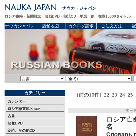
ナウカ・ジャパン
ロシア書籍・新聞雑誌・映画DVD・朗読CD・地図、他 在庫15000タイトル
ナウカジャパン
店舗地図
カタログ請求
ご注文方法
配
カテゴリー
[前の10件]
22
23
24
25
カレンダー
ロシア語書籍/Книги
並べ
古書
ロシア亡命
映像DVD
名
朗読、その他CD
Словарь п