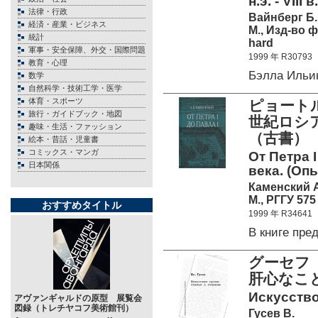
н.э. - VIII в
法律・行政
Вайнберг Б.
経済・産業・ビジネス
М., Изд-во 
統計
hard
軍事・安全保障、外交・国際問題
1999 年 R30793
教育・心理
Бэлла Ильи
数学
自然科学・技術工学・医学
体育・スポーツ
ピョート
旅行・ガイドブック・地図
世紀ロシ
趣味・生活・ファッション
（古書）
絵本・昔話・児童書
コミックス・マンガ
От Петра 
日本関係
века. (Опы
Каменский 
М., РГГУ 575
おすすめタイトル
1999 年 R34641
В книге пр
グーセフ（
肝心なこと
Искусство
アヴァンギャルドの原型 展覧会
図録（トレチヤコフ美術館刊）
Гусев В.