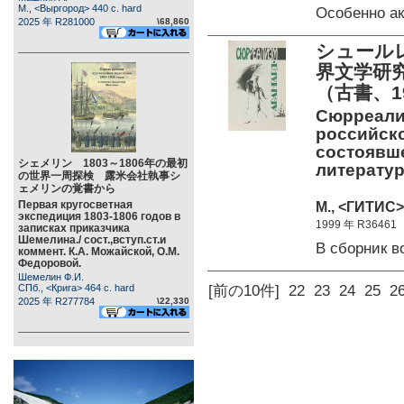
М., <Выргород> 440 c. hard
Особенно а
2025 年 R281000
\68,860
シュール
界文学研
（古書、1
Сюрреали
российск
состоявше
シェメリン 1803～1806年の最初
литературы
の世界一周探検 露米会社執事シ
ェメリンの覚書から
Первая кругосветная
М., <ГИТИС> 
экспедиция 1803-1806 годов в
1999 年 R36461
записках приказчика
Шемелина./ сост.,вступ.ст.и
В сборник 
коммент. К.А. Можайской, О.М.
Федоровой.
Шемелин Ф.И.
СПб., <Крига> 464 c. hard
[前の10件]
22
23
24
25
2
2025 年 R277784
\22,330