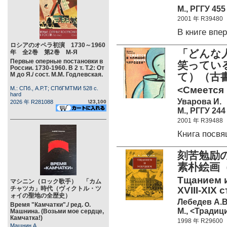
М., РГГУ 455
2001 年 R39480
В книге вп
ロシアのオペラ初演 1730～1960
「どんな
年 全2巻 第2巻 М-Я
Первые оперные постановки в
笑ってい
России. 1730-1960. В 2 т. Т.2: От
М до Я./ сост. М.М. Годлевская.
て）（古
<Смеется 
М.: СПб., А.Р.Т; СПбГМТМИ 528 c.
hard
Уварова И.
2026 年 R281088
\23,100
М., РГГУ 244 
2001 年 R39488
Книга посв
刻苦勉励
素朴絵画
Тщанием 
マシニン（ロック歌手） 「カム
チャツカ」時代（ヴィクトル・ツ
XVIII-XIX с
ォイの聖地の全歴史）
Лебедев А.В
Время "Камчатки"./ ред. О.
М., <Традици
Машнина. (Возьми мое сердце,
Камчатка!)
1998 年 R29600
Машнин А.