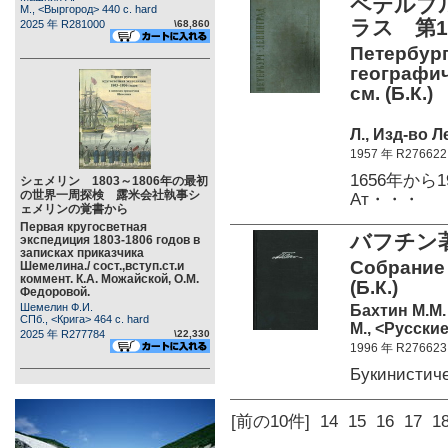
ペテルブ
М., <Выргород> 440 c. hard
ラス 第1
2025 年 R281000
\68,860
Петербург
географич
см. (Б.К.)
Л., Изд-во Л
1957 年 R276622
1656年か
シェメリン 1803～1806年の最初
の世界一周探検 露米会社執事シ
Ат・・・
ェメリンの覚書から
Первая кругосветная
バフチン著
экспедиция 1803-1806 годов в
записках приказчика
Собрание 
Шемелина./ сост.,вступ.ст.и
коммент. К.А. Можайской, О.М.
(Б.К.)
Федоровой.
Шемелин Ф.И.
Бахтин М.М.
СПб., <Крига> 464 c. hard
М., <Русские
2025 年 R277784
\22,330
1996 年 R276623
Букинистич
[前の10件]
14
15
16
17
1