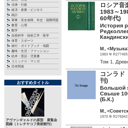
ロシア音楽
法律・行政
経済・産業・ビジネス
1983～1
統計
60年代)
軍事・安全保障、外交・国際問題
История ру
教育・心理
Редколлег
数学
自然科学・技術工学・医学
Кандинский
体育・スポーツ
旅行・ガイドブック・地図
М., <Музыка>
趣味・生活・ファッション
1983 年 R277465
絵本・昔話・児童書
Том 1. Древ
コミックス・マンガ
日本関係
コンラド 
刊)
おすすめタイトル
Большой я
Свыше 100
(Б.К.)
М., <Советс
1970 年 R276942
アヴァンギャルドの原型 展覧会
図録（トレチヤコフ美術館刊）