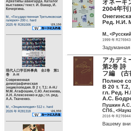
オネーギン
Архетипы авангарда. Каталог
выставки./ текст. И. Вакар, И.
2004年刊
Кочергина.
Онегинска
М., <Государственная Третьяковская
галерея> 200 c. hard
Ред. Н.И. 
2025 年 R281006
\29,150
М., <Русский
1999 年 R276943
Задуманная
アカデミ
第2巻 詩
現代人口学百科事典 全2巻 第1
フ編 (古
巻 А-Н
Современная
Полное со
демографическая
В 20 т. Т.
энциклопедия. В 2 т. Т.1: А-Н./
М.М. Агафошин, С.Ю. Аксенова,
гл. Ред. Н
А.Н. Алексеенко и др.; гл. ред.
А.С. Бодр
А.А. Ткаченко.
Пушкин А.С.
М., <Энциклопедия> 512 c. hard
СПб., <Наука
2026 年 R281318
\26,950
2016 年 R276944
Вашему вни