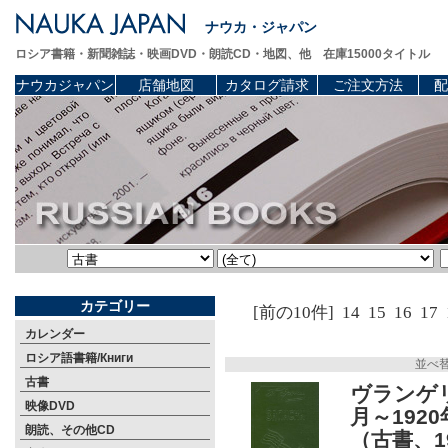
ナウカ・ジャパン
ロシア書籍・新聞雑誌・映画DVD・朗読CD・地図、他 在庫15000タイトル
ナウカジャパン
店舗地図
カタログ請求
ご注文方法
配
カテゴリー
[前の10件]
14
15
16
17
カレンダー
ロシア語書籍/Книги
並べ
古書
ヴランゲリ（
映像DVD
月～192
朗読、その他CD
（古書、1