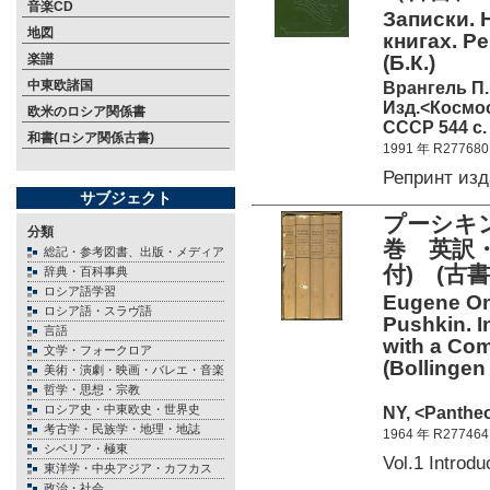
音楽CD
Записки. 
地図
книгах. Р
楽譜
(Б.К.)
中東欧諸国
Врангель П.
Изд.<Космо
欧米のロシア関係書
СССР 544 c.
和書(ロシア関係古書)
1991 年 R277680
Репринт из
サブジェクト
プーシキ
分類
巻 英訳
総記・参考図書、出版・メディア
付) (古書
辞典・百科事典
ロシア語学習
Eugene One
ロシア語・スラヴ語
Pushkin. I
言語
with a Com
文学・フォークロア
(Bollingen
美術・演劇・映画・バレエ・音楽
哲学・思想・宗教
ロシア史・中東欧史・世界史
NY, <Panthe
考古学・民族学・地理・地誌
1964 年 R277464
シベリア・極東
Vol.1 Introd
東洋学・中央アジア・カフカス
政治・社会