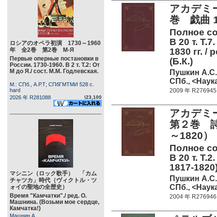
アカデミ
巻 戯曲 1
Полное со
В 20 т. Т.
ロシアのオペラ初演 1730～1960
年 全2巻 第2巻 М-Я
1830 гг. /
Первые оперные постановки в
(Б.К.)
России. 1730-1960. В 2 т. Т.2: От
М до Я./ сост. М.М. Годлевская.
Пушкин А.С.
СПб., <Наука
М.: СПб., А.Р.Т; СПбГМТМИ 528 c.
hard
2009 年 R276945
2026 年 R281088
\23,100
アカデミ
第２巻 
～1820）
Полное со
В 20 т. Т.
1817-1820)
マシニン（ロック歌手） 「カム
Пушкин А.С.
チャツカ」時代（ヴィクトル・ツ
СПб., <Наука
ォイの聖地の全歴史）
Время "Камчатки"./ ред. О.
2004 年 R276946
Машнина. (Возьми мое сердце,
Камчатка!)
Машнин А.