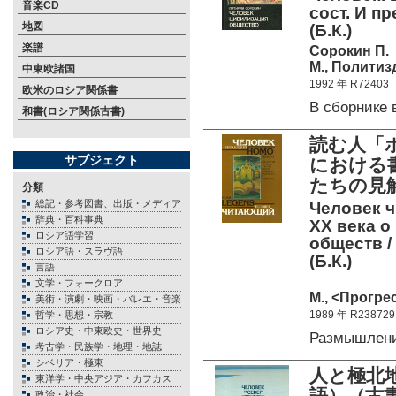
音楽CD
сост. И пр
地図
(Б.К.)
楽譜
Сорокин П.
М., Политизд
中東欧諸国
1992 年 R72403
欧米のロシア関係書
В сборнике
和書(ロシア関係古書)
読む人「
サブジェクト
における
たちの見解
分類
総記・参考図書、出版・メディア
Человек 
辞典・百科事典
ХХ века о
ロシア語学習
обществ /
ロシア語・スラヴ語
(Б.К.)
言語
文学・フォークロア
М., <Прогрес
美術・演劇・映画・バレエ・音楽
1989 年 R238729
哲学・思想・宗教
ロシア史・中東欧史・世界史
Размышлен
考古学・民族学・地理・地誌
シベリア・極東
人と極北
東洋学・中央アジア・カフカス
語）（古書
政治・社会