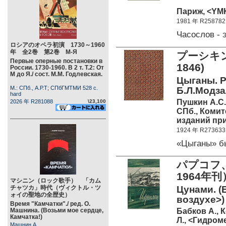
Париж, <YMK
1981 年 R258782
Часослов -
ロシアのオペラ初演 1730～1960
年 全2巻 第2巻 М-Я
プーシキン
Первые оперные постановки в
1846) 
России. 1730-1960. В 2 т. Т.2: От
М до Я./ сост. М.М. Годлевская.
Цыганы. Р
М.: СПб., А.Р.Т; СПбГМТМИ 528 c.
Б.Л.Модза
hard
Пушкин А.С.
2026 年 R281088
\23,100
СПб., Коми
изданий при
1924 年 R273633
«Цыганы» б
パプコフ
1964年刊
マシニン（ロック歌手） 「カム
チャツカ」時代（ヴィクトル・ツ
Цунами. (Б
ォイの聖地の全歴史）
воздухе>)
Время "Камчатки"./ ред. О.
Бабков А., 
Машнина. (Возьми мое сердце,
Камчатка!)
Л., <Гидроме
Машнин А.