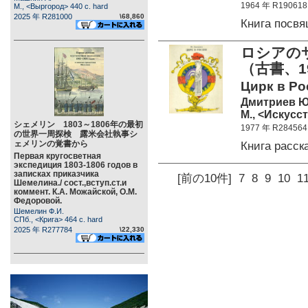
1964 年 R190618
М., <Выргород> 440 c. hard
2025 年 R281000
\68,860
Книга посв
ロシアの
（古書、1
Цирк в Рос
Дмитриев Ю
М., <Искусст
シェメリン 1803～1806年の最初
1977 年 R284564
の世界一周探検 露米会社執事シ
ェメリンの覚書から
Книга расс
Первая кругосветная
экспедиция 1803-1806 годов в
записках приказчика
[前の10件]
7
8
9
10
1
Шемелина./ сост.,вступ.ст.и
коммент. К.А. Можайской, О.М.
Федоровой.
Шемелин Ф.И.
СПб., <Крига> 464 c. hard
2025 年 R277784
\22,330