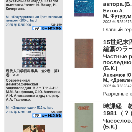
Архетипы авангарда. Каталог
автора.(Б.
выставки./ текст. И. Вакар, И.
Кочергина.
Битов А.
М., Футурум 
М., <Государственная Третьяковская
галерея> 200 c. hard
2003 年 R254673
2025 年 R281006
\29,150
Главный ге
15世紀末
編纂のラー
Частные р
последнюю
(Б.К.)
現代人口学百科事典 全2巻 第1
Анхимюк Ю.
巻 А-Н
М., <Древле
Современная
демографическая
2005 年 R282842
энциклопедия. В 2 т. Т.1: А-Н./
М.М. Агафошин, С.Ю. Аксенова,
Разрядные 
А.Н. Алексеенко и др.; гл. ред.
А.А. Ткаченко.
時課経 
М., <Энциклопедия> 512 c. hard
1981（
2026 年 R281318
\26,950
Часослов.
(Б.К.)