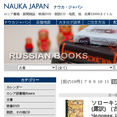
ナウカ・ジャパン
ロシア書籍・新聞雑誌・映画DVD・朗読CD・地図、他 在庫15000タイトル
ナウカジャパン
店舗地図
カタログ請求
ご注文方法
配
カテゴリー
[前の10件]
7
8
9
10
11
1
カレンダー
ロシア語書籍/Книги
並べ
古書
ソローキン
映像DVD
(露訳) （
朗読、その他CD
Человек. 