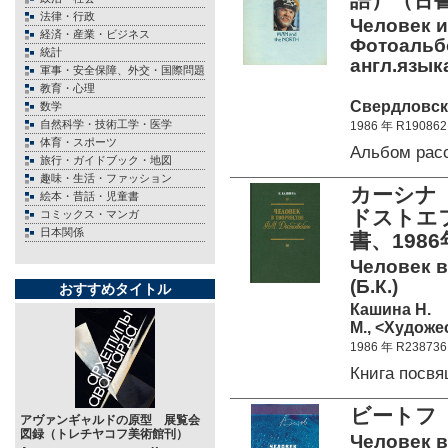
法律・行政
Человек и
経済・産業・ビジネス
Фотоальбо
統計
англ.языка
軍事・安全保障、外交・国際問題
教育・心理
Свердловск,
数学
自然科学・技術工学・医学
1986 年 R190862
体育・スポーツ
Альбом рас
旅行・ガイドブック・地図
趣味・生活・ファッション
カーシナ
絵本・昔話・児童書
ドストエ
コミックス・マンガ
日本関係
書、198
Человек в
(Б.К.)
おすすめタイトル
Кашина Н.
М., <Художе
1986 年 R238736
Книга посв
ビートフ
アヴァンギャルドの原型 展覧会
図録（トレチヤコフ美術館刊）
Человек в