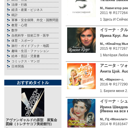
法律・行政
М., Навигатор рек
経済・産業・ビジネス
2011 年 R177264
統計
1 Здесь И Сейч
軍事・安全保障、外交・国際問題
教育・心理
イリーナ・クル
数学
Ирина Круг. Au
自然科学・技術工学・医学
体育・スポーツ
М., <Юнайтед Мью
旅行・ガイドブック・地図
2015 年 R177267
趣味・生活・ファッション
1 Матёрая Любо
絵本・昔話・児童書
コミックス・マンガ
アニータ・ツォ
日本関係
Анита Цой. Aud
М., <Маркон> c.
おすすめタイトル
2016 年 R177290
1. Береги меня
イリーナ・シュ
Ирина Шведова.
(Имена на все 
М., ГЦ <Монолит> 
アヴァンギャルドの原型 展覧会
図録（トレチヤコフ美術館刊）
2014 年 R181647