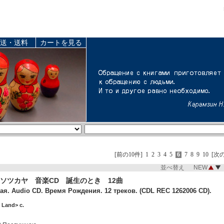
送・送料
カートを見る
[前の10件]
1
2
3
4
5
6
7
8
9
10
[次の
並べ替え NEW
ソツカヤ 音楽CD 誕生のとき 12曲
я. Audio CD. Время Рождения. 12 треков. (CDL REC 1262006 CD).
 Land> c.