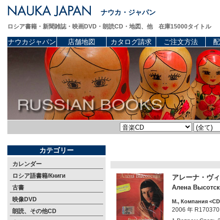
ナウカ・ジャパン
ロシア書籍・新聞雑誌・映画DVD・朗読CD・地図、他 在庫15000タイトル
ナウカジャパン
店舗地図
カタログ請求
ご注文方法
配
カテゴリー
カレンダー
ロシア語書籍/Книги
アレーナ・ヴィ
Алена Высотска
古書
映像DVD
М., Компания <CD
2006 年 R170370
朗読、その他CD