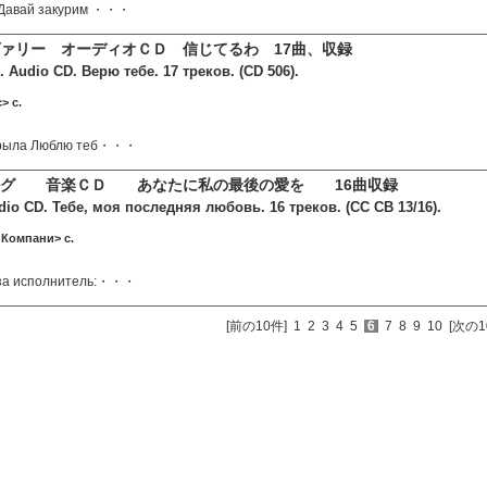
 Давай закурим ・・・
ァリー オーディオＣＤ 信じてるわ 17曲、収録
 Audio CD. Верю тебе. 17 треков. (CD 506).
> c.
крыла Люблю теб・・・
ルグ 音楽ＣＤ あなたに私の最後の愛を 16曲収録
dio CD. Тебе, моя последняя любовь. 16 треков. (СС СВ 13/16).
 Компани> c.
аза исполнитель:・・・
[前の10件]
1
2
3
4
5
6
7
8
9
10
[次の1