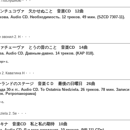
ь 2 Послушною・・・
ンチュコヴァ 欠かせぬこと 音楽CD 12曲
ова. Audio CD. Необходимость. 12 треков. 49 мин. (SZCD 7307-11).
 не звонил 2. Н・・・
ァチェーヴァ とうの昔のこと 音楽CD 14曲
а. Audio CD. Давным-давно. 14 треков. (KAP 018).
ер> c.
ор 2. Каватина Н・・・
ポーランドのステージ 音楽ＣＤ 最後の日曜日 26曲
а 30-х гг.. Audio CD. To Ostatnia Niedziela. 26 треков. 78 мин. Запис
век. Ретропанорама)
 c.
iedziela 2. Se・・・
キナ 音楽CD 私と私の期待 10曲
. Audio CD. Я и мои ожидания. 10 треков. (NR 111 CDp).