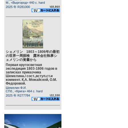
М., <Выргород> 440 c. hard
2025 年 R281000
\68,860
シェメリン 1803～1806年の最初
の世界一周探検 露米会社執事シ
ェメリンの覚書から
Первая кругосветная
экспедиция 1803-1806 годов в
записках приказчика
Шемелина./ сост.,вступ.ст.и
коммент. К.А. Можайской, О.М.
Федоровой.
Шемелин Ф.И.
СПб., <Крига> 464 c. hard
2025 年 R277784
\22,330