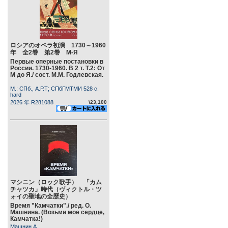
ロシアのオペラ初演 1730～1960
年 全2巻 第2巻 М-Я
Первые оперные постановки в
России. 1730-1960. В 2 т. Т.2: От
М до Я./ сост. М.М. Годлевская.
М.: СПб., А.Р.Т; СПбГМТМИ 528 c.
hard
2026 年 R281088
\23,100
マシニン（ロック歌手） 「カム
チャツカ」時代（ヴィクトル・ツ
ォイの聖地の全歴史）
Время "Камчатки"./ ред. О.
Машнина. (Возьми мое сердце,
Камчатка!)
Машнин А.