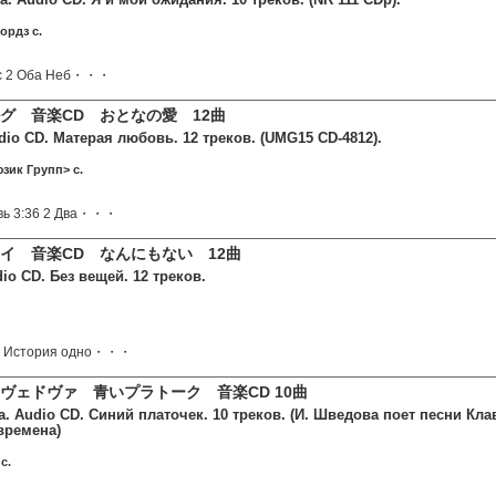
ордз c.
ас 2 Оба Неб・・・
グ 音楽CD おとなの愛 12曲
dio CD. Матерая любовь. 12 треков. (UMG15 CD-4812).
зик Групп> c.
вь 3:36 2 Два・・・
イ 音楽CD なんにもない 12曲
io CD. Без вещей. 12 треков.
 2. История одно・・・
ヴェドヴァ 青いプラトーク 音楽CD 10曲
 Audio CD. Синий платочек. 10 треков. (И. Шведова поет песни Клав
времена)
c.