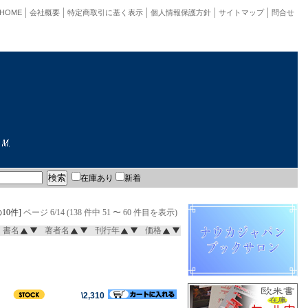
HOME
会社概要
特定商取引に基く表示
個人情報保護方針
サイトマップ
問合せ
在庫あり
新着
10件]
ページ 6/14 (138 件中 51 〜 60 件目を表示)
書名
著者名
刊行年
価格
\2,310