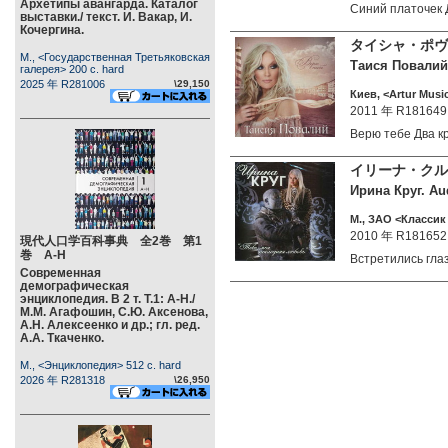
Архетипы авангарда. Каталог
Синий платочек
выставки./ текст. И. Вакар, И.
Кочергина.
タイシャ・ポヴ
М., <Государственная Третьяковская
Таися Повалий.
галерея> 200 c. hard
2025 年 R281006
\29,150
Киев, <Artur Music
2011 年 R181649
Верю тебе Два 
イリーナ・ク
Ирина Круг. Au
М., ЗАО <Классик
2010 年 R181652
現代人口学百科事典 全2巻 第1
巻 А-Н
Встретились гл
Современная
демографическая
энциклопедия. В 2 т. Т.1: А-Н./
М.М. Агафошин, С.Ю. Аксенова,
А.Н. Алексеенко и др.; гл. ред.
А.А. Ткаченко.
М., <Энциклопедия> 512 c. hard
2026 年 R281318
\26,950