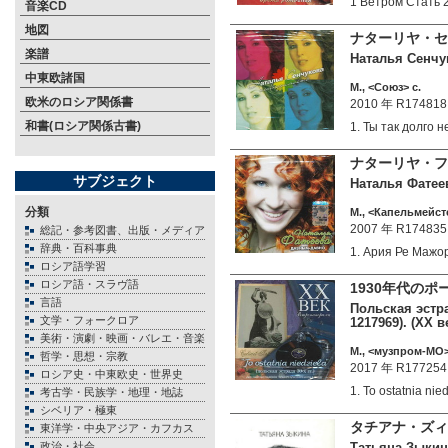
1 Ветром Стат
音楽CD
地図
ナターリヤ・セ
楽譜
Наталья Сенчук
中東欧諸国
М., <Союз> c.
欧米のロシア関係書
2010 年 R174818
和書(ロシア関係古書)
1. Ты так долго
ナターリヤ・フ
サブジェクト
Наталья Фатеев
分類
М., <Капельмейст
2007 年 R174835
総記・参考図書、出版・メディア
辞典・百科事典
1. Ария Ре Маж
ロシア語学習
ロシア語・スラヴ語
1930年代の
言語
Польская эстрад
文学・フォークロア
1217969). (ХХ 
美術・演劇・映画・バレエ・音楽
М., <музпром-МО>
哲学・思想・宗教
2017 年 R177254
ロシア史・中東欧史・世界史
1. To ostatnia n
考古学・民族学・地理・地誌
シベリア・極東
タチアナ・ズィ
東洋学・中央アジア・カフカス
政治・社会
Татьяна Зыкина