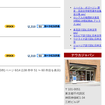
\2,310
ナウカジャパン
\2,310
0件]
ページ 6/14 (138 件中 51 〜 60 件目を表示)
〒101-0051
東京都千代田区
神田神保町1-34
三村ビル1F