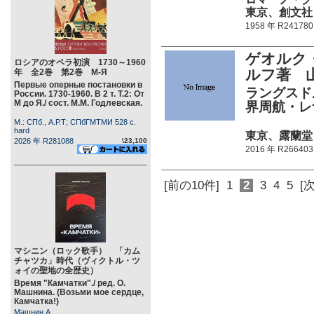
東京、創文社 32
1958 年 R241780
ゲオルク
ロシアのオペラ初演 1730～1960
ルフ著 
年 全2巻 第2巻 М-Я
Первые оперные постановки в
ラングスド
России. 1730-1960. В 2 т. Т.2: От
М до Я./ сост. М.М. Годлевская.
界周航・レ
М.: СПб., А.Р.Т; СПбГМТМИ 528 c.
hard
東京、露蘭堂 25
2026 年 R281088
\23,100
2016 年 R266403
[前の10件]
1
2
3
4
5
[
マシニン（ロック歌手） 「カム
チャツカ」時代（ヴィクトル・ツ
ォイの聖地の全歴史）
Время "Камчатки"./ ред. О.
Машнина. (Возьми мое сердце,
Камчатка!)
Машнин А.