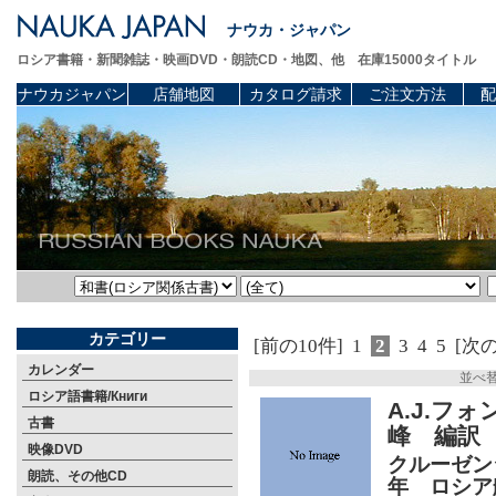
ナウカ・ジャパン
ロシア書籍・新聞雑誌・映画DVD・朗読CD・地図、他 在庫15000タイトル
ナウカジャパン
店舗地図
カタログ請求
ご注文方法
配
カテゴリー
[前の10件]
1
2
3
4
5
[次の
カレンダー
並べ
ロシア語書籍/Книги
A.J.フ
古書
峰 編訳
映像DVD
クルーゼン
朗読、その他CD
年 ロシア