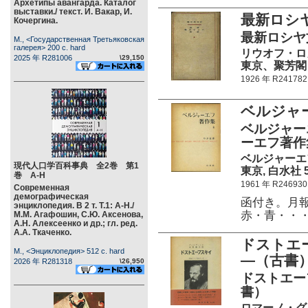
Архетипы авангарда. Каталог
выставки./ текст. И. Вакар, И.
最新ロシ
Кочергина.
最新ロシヤ
М., <Государственная Третьяковская
галерея> 200 c. hard
リウオフ・ロ
2025 年 R281006
\29,150
東京、聚芳閣 45
1926 年 R241782
ベルジャ
ベルジャー
ーエフ著作
ベルジャーエ
現代人口学百科事典 全2巻 第1
東京, 白水社 51
巻 А-Н
1961 年 R246930
Современная
демографическая
函付き。月報
энциклопедия. В 2 т. Т.1: А-Н./
赤・青・・
М.М. Агафошин, С.Ю. Аксенова,
А.Н. Алексеенко и др.; гл. ред.
А.А. Ткаченко.
ドストエ
М., <Энциклопедия> 512 c. hard
―（古書
2026 年 R281318
\26,950
ドストエー
書）
ロマーノ・グ