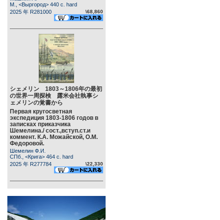
М., <Выргород> 440 c. hard
2025 年 R281000
\68,860
シェメリン 1803～1806年の最初
の世界一周探検 露米会社執事シ
ェメリンの覚書から
Первая кругосветная
экспедиция 1803-1806 годов в
записках приказчика
Шемелина./ сост.,вступ.ст.и
коммент. К.А. Можайской, О.М.
Федоровой.
Шемелин Ф.И.
СПб., <Крига> 464 c. hard
2025 年 R277784
\22,330