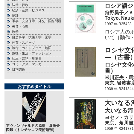
ロシア語ジ
法律・行政
経済・産業・ビジネス
狩野昊子／Ａ
統計
Tokyo, Nauka
軍事・安全保障、外交・国際問題
1997 年 R25428
教育・心理
ロシア人のボ
数学
いて［動作
自然科学・技術工学・医学
体育・スポーツ
旅行・ガイドブック・地図
ロシヤ文
趣味・生活・ファッション
―（古書
絵本・昔話・児童書
ロシヤ文化
コミックス・マンガ
日本関係
書）
米川正夫・馬
東京, 岩波書店 5
おすすめタイトル
1939 年 R241844
大いなる
大いなる河
ヨセフ・カリ
東京、角川書店 3
アヴァンギャルドの原型 展覧会
1959 年 R241781
図録（トレチヤコフ美術館刊）