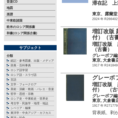
音楽CD
滞在記 上
地図
東京、露蘭堂 23
楽譜
2024 年 R266402
中東欧諸国
欧米のロシア関係書
増訂改版
和書(ロシア関係古書)
付）（古書
増訂改版 
サブジェクト
（古書）
グレーボフ編
分類
東京, 大倉書店 5
総記・参考図書、出版・メディア
1917 年 R241849
辞典・百科事典
ロシア語学習
ロシア語・スラヴ語
グレーボ
言語
増訂改版 
文学・フォークロア
付） （古
美術・演劇・映画・バレエ・音楽
哲学・思想・宗教
グレーボフ編
ロシア史・中東欧史・世界史
東京, 大倉書店 5
考古学・民族学・地理・地誌
1917 年 R271779
シベリア・極東
背表紙、剥
東洋学・中央アジア・カフカス
政治・社会