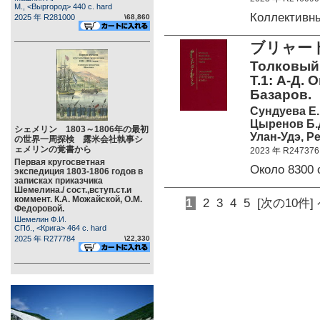
М., <Выргород> 440 c. hard
Коллективн
2025 年 R281000
\68,860
ブリャー
Толковый 
Т.1: А-Д. 
Базаров.
Сундуева Е.
Цыренов Б.
シェメリン 1803～1806年の最初
Улан-Удэ, Р
の世界一周探検 露米会社執事シ
ェメリンの覚書から
2023 年 R247376
Первая кругосветная
Около 8300 
экспедиция 1803-1806 годов в
записках приказчика
Шемелина./ сост.,вступ.ст.и
коммент. К.А. Можайской, О.М.
1
2
3
4
5
[次の10件]
Федоровой.
Шемелин Ф.И.
СПб., <Крига> 464 c. hard
2025 年 R277784
\22,330