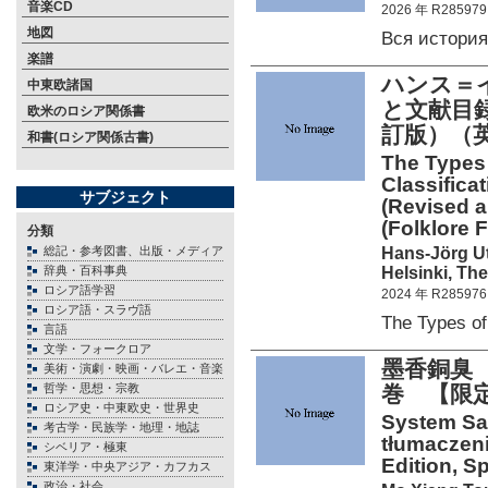
音楽CD
2026 年 R285979
地図
Вся истори
楽譜
ハンス＝
中東欧諸国
と文献目録
欧米のロシア関係書
訂版）（
和書(ロシア関係古書)
The Types 
Classificat
サブジェクト
(Revised a
(Folklore 
分類
Hans-Jörg U
総記・参考図書、出版・メディア
Helsinki, Th
辞典・百科事典
ロシア語学習
2024 年 R285976
ロシア語・スラヴ語
The Types o
言語
文学・フォークロア
墨香銅臭
美術・演劇・映画・バレエ・音楽
哲学・思想・宗教
巻 【限定
ロシア史・中東欧史・世界史
System Sa
考古学・民族学・地理・地誌
tłumaczeni
シベリア・極東
Edition, Sp
東洋学・中央アジア・カフカス
政治・社会