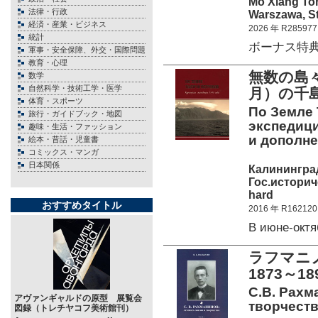
Mo Xiang To
法律・行政
Warszawa, St
経済・産業・ビジネス
2026 年 R285977
統計
ボーナス特典、
軍事・安全保障、外交・国際問題
教育・心理
無数の島々
数学
自然科学・技術工学・医学
月）の千
体育・スポーツ
По Земле 
旅行・ガイドブック・地図
экспедици
趣味・生活・ファッション
и дополне
絵本・昔話・児童書
コミックス・マンガ
日本関係
Калинингра
Гос.историч
hard
おすすめタイトル
2016 年 R162120
В июне-окт
ラフマニ
1873～1
С.В. Рахм
アヴァンギャルドの原型 展覧会
творчества
図録（トレチヤコフ美術館刊）