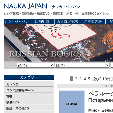
ナウカ・ジャパン
ロシア書籍・新聞雑誌・映画DVD・朗読CD・地図、他 在庫15000タイトル
ナウカジャパン
店舗地図
カタログ請求
ご注文方法
配
カテゴリー
1
2
3
4
5
[次の10件]
カレンダー
並べ
ロシア語書籍/Книги
ベラルーシ
古書
Гiстарычны
映像DVD
朗読、その他CD
Мiнск, Белка