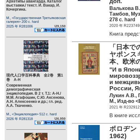
доп.
Архетипы авангарда. Каталог
выставки./ текст. И. Вакар, И.
Валькова В.
Кочергина.
Тамбов, Муз
М., <Государственная Третьяковская
278 c. hard
галерея> 200 c. hard
2020 年 R223749
2025 年 R281006
\29,150
Книга пред
「日本で
ヤポンス
本、欧米
"И в Япон
мировоззр
現代人口学百科事典 全2巻 第1
巻 А-Н
и межцив
Современная
России, Я
демографическая
энциклопедия. В 2 т. Т.1: А-Н./
Лукин А.В.,
М.М. Агафошин, С.Ю. Аксенова,
М., Изд-во <
А.Н. Алексеенко и др.; гл. ред.
А.А. Ткаченко.
2021 年 R232912
М., <Энциклопедия> 512 c. hard
В книге ис
2026 年 R281318
\26,950
ボロヂン 
1962)