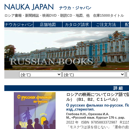
ナウカ・ジャパン
ロシア書籍・新聞雑誌・映画DVD・朗読CD・地図、他 在庫15000タイトル
ナウカジャパン
店舗地図
カタログ請求
ご注文方法
配
詳 細
ロシアの映画についてロシア語で
ル）（B1、B2、C１レベル）
О русских фильмах по-русски. Пос
изд.,стереотип.
Глебова Н.Н., Орехова И.А.
М., <Русский язык. Курсы> 176 c. pap.
2022 年 ISBN 9785883372987 R111
「モスクワは涙を信じない」「運命の皮