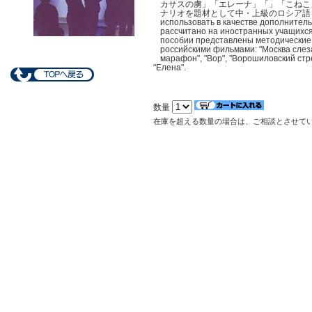
カサスの虜」「エレーナ」「」「こねこ
ナリオを題材として中・上級のロシア語を学ぶテキ
использовать в качестве дополнительн
рассчитано на иностранных учащихся
пособии представлены методические 
российскими фильмами: "Москва слеза
марафон", "Вор", "Ворошиловский стре
"Елена".
数量
在庫を超える数量の場合は、ご相談とさせて