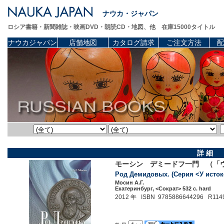
ナウカ・ジャパン
ロシア書籍・新聞雑誌・映画DVD・朗読CD・地図、他 在庫15000タイトル
ナウカジャパン
店舗地図
カタログ請求
ご注文方法
配
詳 細
モーシン デミードフ一門 （「
Род Демидовых. (Серия <У исток
Мосин А.Г.
Екатеринбург, <Сократ> 532 c. hard
2012 年 ISBN 9785886644296 R114