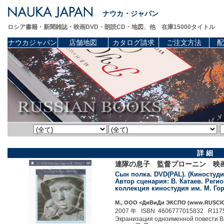
ナウカ・ジャパン
ロシア書籍・新聞雑誌・映画DVD・朗読CD・地図、他 在庫15000タイトル
ナウカジャパン
店舗地図
カタログ請求
ご注文方法
配
詳 細
連隊の息子 監督プローニン 映画
Сын полка. DVD(PAL). (Киностудия
Автор сценария: В. Катаев. Регио
коллекция киностудия им. М. Гор
М., ООО <ДиВиДи ЭКСПО (www.RUSCICO
2007 年 ISBN 4606777015832 R117
Экранизация одноименной повести Ва