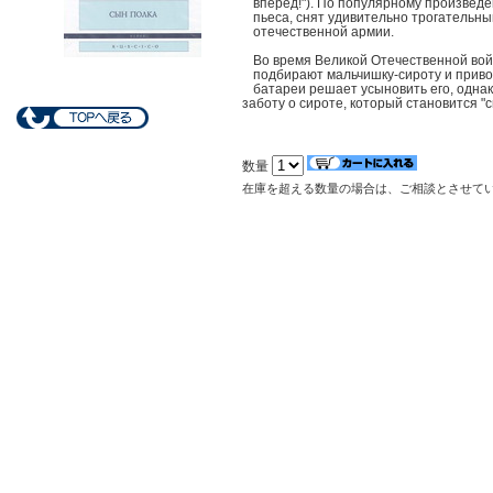
вперед!"). По популярному произвед
пьеса, снят удивительно трогательны
отечественной армии.
Во время Великой Отечественной во
подбирают мальчишку-сироту и привод
батареи решает усыновить его, однако
заботу о сироте, который становится "
数量
在庫を超える数量の場合は、ご相談とさせて