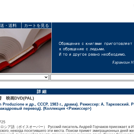
送・送料
カートを見る
詳 細
映画DVD(PAL)
 Produzione и др., СССР, 1983 г., драма). Режиссер: А. Тарковский. Р
(закадровый перевод). (Коллекция <Рижиссер>)
725
ーバー） Русский писатель Андрей Горчаков приезжает в Италию в
кого, некогда посетившего эти места. Поиски примет эмиграционных дней жизн