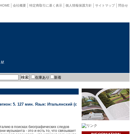
HOME
会社概要
特定商取引に基く表示
個人情報保護方針
サイトマップ
問合せ
在庫あり
新着
егион: 5. 127 мин. Язык: Итальянский (с
 поисках биографических следов
и музыканта - это и есть то, что связывает