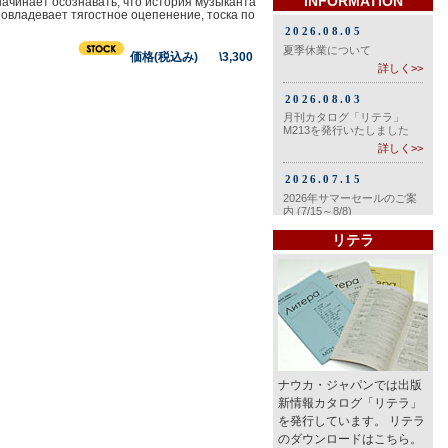
INFORMATION
начинает осознавать, что история музыканта
м овладевает тягостное оцепенение, тоска по
価格(税込み) \3,300
リテラ
ナウカ・ジャパンでは出版
新情報カタログ「リテラ」
を発行しています。 リテラ
のダウンロードはこちら。