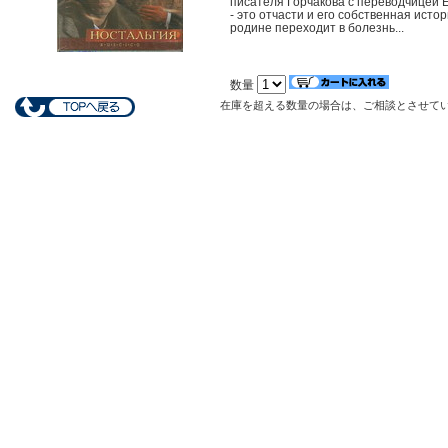
писателя Горчакова c переводчицей Е
- это отчасти и его собственная исто
родине переходит в болезнь...
数量
在庫を超える数量の場合は、ご相談とさせて