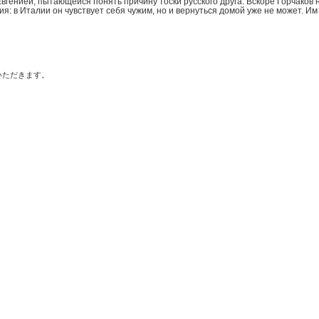
вгенией, пытающейся понять причину тоски русского друга. Вскоре Горчаков 
рия: в Италии он чувствует себя чужим, но и вернуться домой уже не может. И
いただきます。