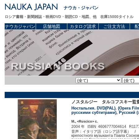
ナウカ・ジャパン
ロシア書籍・新聞雑誌・映画DVD・朗読CD・地図、他 在庫15000タイトル
ナウカジャパン
店舗地図
カタログ請求
ご注文方法
配
ノスタルジー タルコフスキー監督 
Ностальгия. DVD(PAL). (Opera Film
русскими субтитрами), Русский 
М., <Ruscico> c.
2004 年 ISBN 4606777004614 R117
音声：イタリア語（ロシア語字幕） / ロシア語（ボイスオ
крепостного музыканта Павла Сосновс