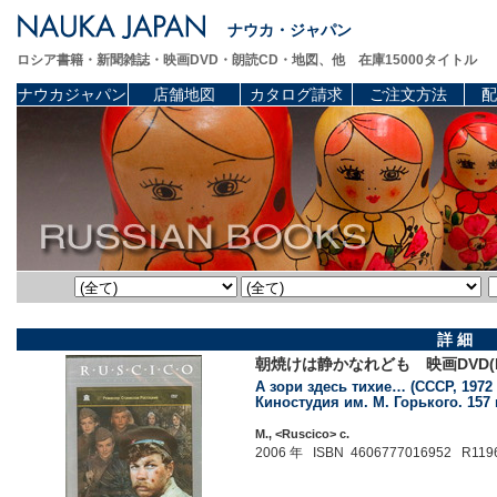
ナウカ・ジャパン
ロシア書籍・新聞雑誌・映画DVD・朗読CD・地図、他 在庫15000タイトル
ナウカジャパン
店舗地図
カタログ請求
ご注文方法
配
詳 細
朝焼けは静かなれども 映画DVD(
А зори здесь тихие… (СССР, 1972
Киностудия им. М. Горького. 157 м
М., <Ruscico> c.
2006 年 ISBN 4606777016952 R119