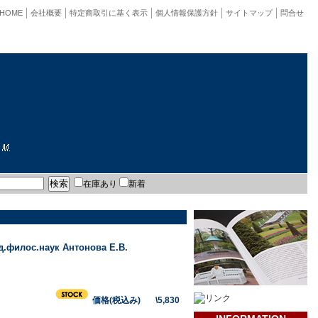
HOME
会社概要
特定商取引に基く表示
個人情報保護方針
サイトマップ
問合せ
在庫あり
新着
нд.филос.наук Антонова Е.В.
価格(税込み) \5,830