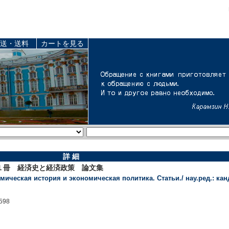
送・送料
カートを見る
詳 細
１冊 経済史と経済政策 論文集
номическая история и экономическая политика. Статьи./ нау.ред.: ка
598