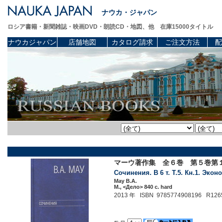
ナウカ・ジャパン
ロシア書籍・新聞雑誌・映画DVD・朗読CD・地図、他 在庫15000タイトル
ナウカジャパン
店舗地図
カタログ請求
ご注文方法
配
マーウ著作集 全６巻 第５巻第
Сочинения. В 6 т. Т.5. Кн.1. Эко
Мау В.А.
М., <Дело> 840 c. hard
2013 年 ISBN 9785774908196 R126