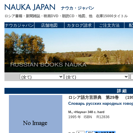
ナウカ・ジャパン
ロシア書籍・新聞雑誌・映画DVD・朗読CD・地図、他 在庫15000タイトル
ナウカジャパン
店舗地図
カタログ請求
ご注文方法
配
詳 細
ロシア語方言辞典 第29巻 （19
Словарь русских народных говор
М., <Наука> 348 c. hard
1995 年 ISBN R12836