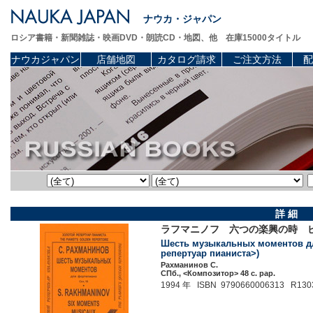
ナウカ・ジャパン
ロシア書籍・新聞雑誌・映画DVD・朗読CD・地図、他 在庫15000タイトル
ナウカジャパン
店舗地図
カタログ請求
ご注文方法
配
詳 細
ラフマニノフ 六つの楽興の時 ピ
Шесть музыкальных моментов для
репертуар пианиста>)
Рахманинов С.
СПб., <Композитор> 48 c. pap.
1994 年 ISBN 9790660006313 R130