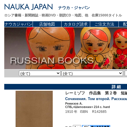
ナウカ・ジャパン
ロシア書籍・新聞雑誌・映画DVD・朗読CD・地図、他 在庫15000タイトル
ナウカジャパン
店舗地図
カタログ請求
ご注文方法
配
詳 細
レーミゾフ 作品集 第２巻 短編集
Сочинения. Том второй. Рассказы.
Ремизов A.
СПБ,<Шиповник> 214 c. hard
1910 年 ISBN R142685