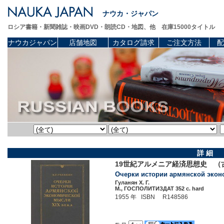
ナウカ・ジャパン
ロシア書籍・新聞雑誌・映画DVD・朗読CD・地図、他 在庫15000タイトル
ナウカジャパン
店舗地図
カタログ請求
ご注文方法
配
詳 細
19世紀アルメニア経済思想史 （
Очерки истории армянской экон
Гуланян Х. Г.
М., ГОСПОЛИТИЗДАТ 352 c. hard
1955 年 ISBN R148586