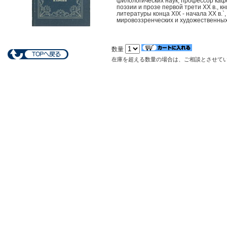
филологических наук, профессор кафе
поэзии и прозе первой трети ХХ в., 
литературы конца ХIХ - начала ХХ в.`,
мировоззренческих и художественных 
数量
在庫を超える数量の場合は、ご相談とさせて