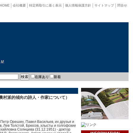
HOME
会社概要
特定商取引に基く表示
個人情報保護方針
サイトマップ
問合せ
在庫あり
新着
新農村派的傾向の詩人・作家について）
 Петр Орешин, Павел Васильев, их друзья и
, Лев Толстой, Брюсов, хлысты и голгофские
ихайловна Солнцева (31.12.1951) - доктор