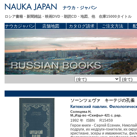
ナウカ・ジャパン
ロシア書籍・新聞雑誌・映画DVD・朗読CD・地図、他 在庫15000タイトル
ナウカジャパン
店舗地図
カタログ請求
ご注文方法
配
ソーンツェヴァ キーテジの孔雀
Китежский павлин. Филологическа
Солнцева Н.
М.,Изд-во <Скифы> 421 c. pap.
1992 年 ISBN R15459
Герои книги - Сергей Есенин, Никола
подруги, их недруги-гонители, их ок
христиане, эсеры и имажинисты, фило