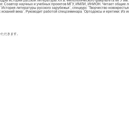
дры истории русской литературы ХХ в. Филологического факультета МГУ им. 
книг. Соавтор научных и учебных проектов МГУ, ИМЛИ, ИНИОН. Читает общие 
 `История литературы русского зарубежья`, спецкурс `Творчество новокрестьянс
исканий века`. Руководит работой спецсеминара `Ортодоксы и еретики: Из ис
いただきます。