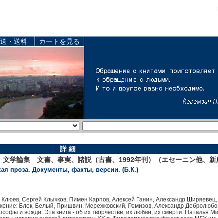
送・送料
カートを見る
詳 細
 文学論集 文書、事実、諸説（古書、1992年刊）（エセーニン他、
я проза. Документы, факты, версии. (Б.К.)
й Клюев, Сергей Клычков, Пимен Карпов, Алексей Ганин, Александр Ширяевец,
ружение: Блок, Белый, Пришвин, Мережковский, Ремизов, Александр Добролюбов
софы и вожди. Эта книга - об их творчестве, их любви, их смерти. Наталья М