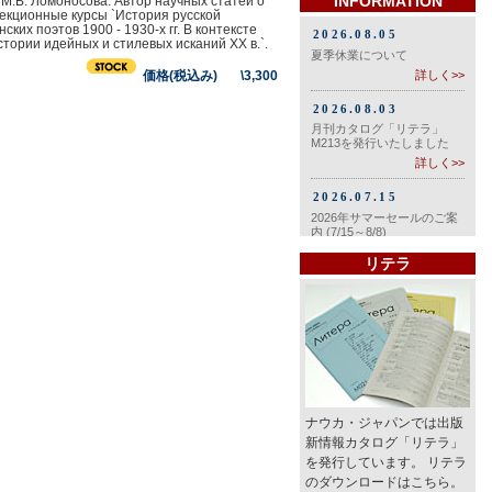
INFORMATION
М.В. Ломоносова. Автор научных статей о
лекционные курсы `История русской
ких поэтов 1900 - 1930-х гг. В контексте
тории идейных и стилевых исканий ХХ в.`.
価格(税込み) \3,300
リテラ
ナウカ・ジャパンでは出版
新情報カタログ「リテラ」
を発行しています。 リテラ
のダウンロードはこちら。