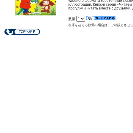
удобного формата коротенькие сказоч
иллюстраций. Книжки серии «Читаем с
прогулку и читать вместе с друзьями.
数量
在庫を超える数量の場合は、ご相談とさせ