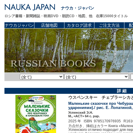
ナウカ・ジャパン
ロシア書籍・新聞雑誌・映画DVD・朗読CD・地図、他 在庫15000タイトル
ナウカジャパン
店舗地図
カタログ請求
ご注文方法
配
詳 細
ウスペンスキー チェブラーシカ
Маленькие сказочки про Чебураш
ударениями)./ рис. Е. Лопатиной
Успенский Э.Н.
М., <АСТ> 64 c. pap.
2025 年 ISBN 9785170976935 R161
力点付き、挿絵はカラー Книга «Маленькие ск
Успенского отлично подходит для пер