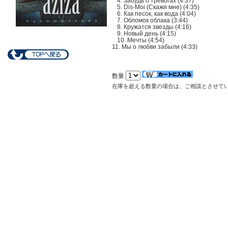
4. Забудь о тревогах (4:37)
5. Dis-Moi (Скажи мне) (4:35)
6. Как песок, как вода (4:04)
7. Обломок облака (3:44)
8. Кружатся звезды (4:16)
9. Новый день (4:15)
10. Мечты (4:54)
11. Мы о любви забыли (4:33)
数量
在庫を超える数量の場合は、ご相談とさせて