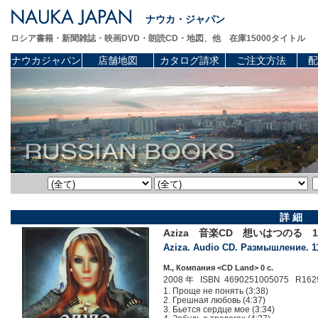
ナウカ・ジャパン
ロシア書籍・新聞雑誌・映画DVD・朗読CD・地図、他 在庫15000タイトル
ナウカジャパン
店舗地図
カタログ請求
ご注文方法
配
詳 細
Aziza 音楽CD 想いはつのる 1
Aziza. Audio CD. Размышление. 11
М., Компания <CD Land> 0 c.
2008 年 ISBN 4690251005075 R162
1. Проще не понять (3:38)
2. Грешная любовь (4:37)
3. Бьется сердце мое (3:34)