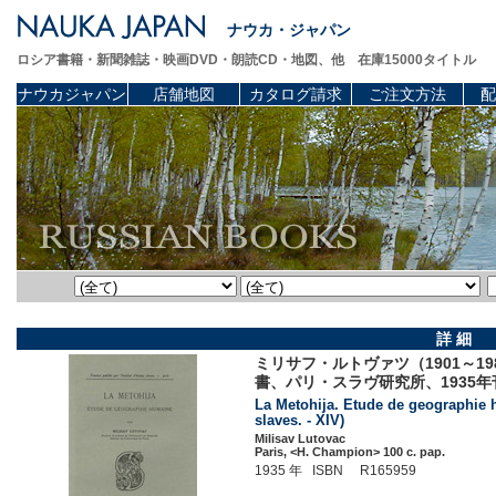
ナウカ・ジャパン
ロシア書籍・新聞雑誌・映画DVD・朗読CD・地図、他 在庫15000タイトル
ナウカジャパン
店舗地図
カタログ請求
ご注文方法
配
詳 細
ミリサフ・ルトヴァツ（1901～
書、パリ・スラヴ研究所、1935年
La Metohija. Etude de geographie hu
slaves. - XIV)
Milisav Lutovac
Paris, <H. Champion> 100 c. pap.
1935 年 ISBN R165959