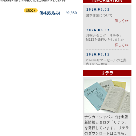
INFORMATION
приложение с иллюстрациями на сайте
価格(税込み) \9,350
リテラ
ナウカ・ジャパンでは出版
新情報カタログ「リテラ」
を発行しています。 リテラ
のダウンロードはこちら。