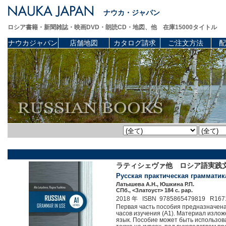
ナウカ・ジャパン
ロシア書籍・新聞雑誌・映画DVD・朗読CD・地図、他 在庫15000タイトル
ナウカジャパン
店舗地図
カタログ請求
ご注文方法
配
ラティシェヴァ他 ロシア語実践
Русская практическая грамматик
Латышева А.Н., Юшкина Р.П.
СПб., <Златоуст> 184 c. pap.
2018 年 ISBN 9785865479819 R167
Первая часть пособия предназначена 
часов изучения (А1). Материал изло
язык. Пособие может быть использова