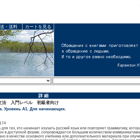
送・送料
カートを見る
詳 細
文法 入門レベル 初級者向け
а. Уровень А1. Для начинающих.
174
для тех, кто начинает изучать русский язык или повторяет грамматику, котор
жен в доступной форме, сопровождается большим количеством коммуникативн
но в качестве основного учебника или дополнительного материала при обуче