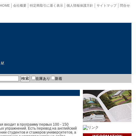
HOME
会社概要
特定商取引に基く表示
個人情報保護方針
サイトマップ
問合せ
在庫あり
新着
ая входит в программу первых 100 - 150
ых упражнений. Есть перевод на английский
нии студентов и стажеров университетов, а