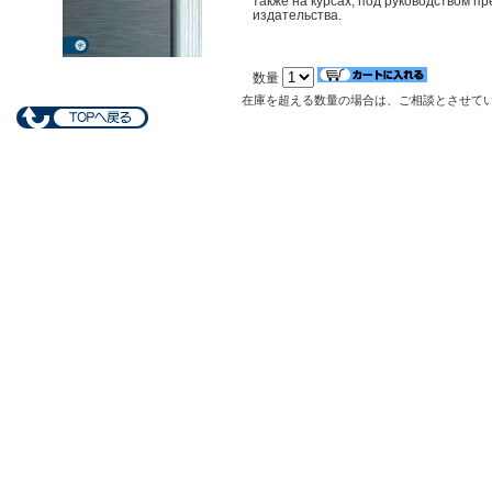
также на курсах, под руководством 
издательства.
数量
在庫を超える数量の場合は、ご相談とさせて