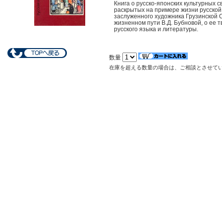
Книга о русско-японских культурных с
раскрытых на примере жизни русской
заслуженного художника Грузинской С
жизненном пути В.Д. Бубновой, о ее 
русского языка и литературы.
数量
在庫を超える数量の場合は、ご相談とさせて