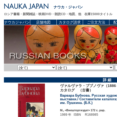
ナウカ・ジャパン
ロシア書籍・新聞雑誌・映画DVD・朗読CD・地図、他 在庫15000タイトル
ナウカジャパン
店舗地図
カタログ請求
ご注文方法
配
詳 細
ヴァルヴァラ・ブブノヴァ（188
カタログ （古書）
Варвара Бубнова. Русская худож
выставки./ Составители каталога
им. Пушкина. (Б.К.)
М., <Внешторгиздат> 172 c. pap.
1989 年 ISBN R168985