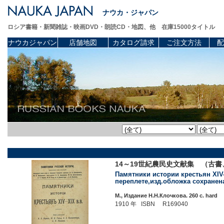
ナウカ・ジャパン
ロシア書籍・新聞雑誌・映画DVD・朗読CD・地図、他 在庫15000タイトル
ナウカジャパン
店舗地図
カタログ請求
ご注文方法
配
14～19世紀農民史文献集 （古書、
Памятники истории крестьян XIV-
переплете,изд.обложка сохранена
М., Издание Н.Н.Клочкова. 260 c. hard
1910 年 ISBN R169040