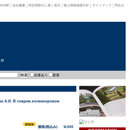
HOME
会社概要
特定商取引に基く表示
個人情報保護方針
サイトマップ
問合せ
在庫あり
新着
ева А.И. В соврем.коленкоровом
価格(税込み) \6,600