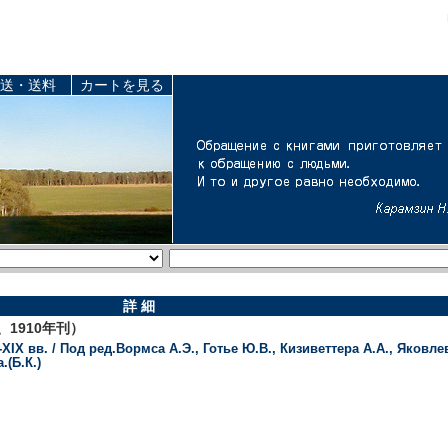
送・送料
カートを見る
詳 細
1910年刊）
XIX вв. / Под ред.Вормса А.Э., Готье Ю.В., Кизиветтера А.А., Яковл
.(Б.К.)