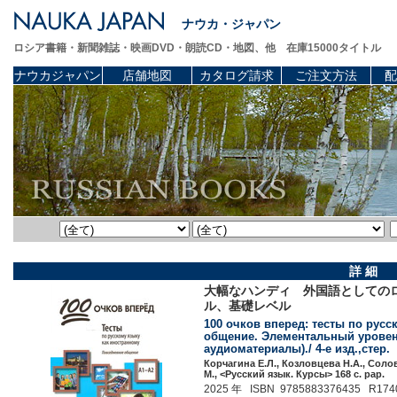
ナウカ・ジャパン
ロシア書籍・新聞雑誌・映画DVD・朗読CD・地図、他 在庫15000タイトル
ナウカジャパン
店舗地図
カタログ請求
ご注文方法
配
詳 細
大幅なハンディ 外国語としての
ル、基礎レベル
100 очков вперед: тесты по рус
общение. Элементальный уровень
аудиоматериалы)./ 4-е изд.,стер.
Корчагина Е.Л., Козловцева Н.А., Солов
М., <Русский язык. Курсы> 168 c. pap.
2025 年 ISBN 9785883376435 R174