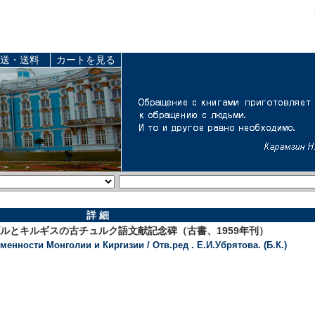
送・送料
カートを見る
詳 細
ンゴルとキルギスの古チュルク語文献記念碑（古書、1959年刊）
нности Монголии и Киргизии / Отв.ред . Е.И.Убрятова. (Б.К.)