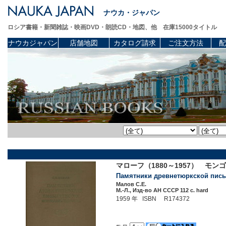
ナウカ・ジャパン
ロシア書籍・新聞雑誌・映画DVD・朗読CD・地図、他 在庫15000タイトル
ナウカジャパン
店舗地図
カタログ請求
ご注文方法
配
マローフ（1880～1957） モ
Памятники древнетюркской письме
Малов С.Е.
М.-Л., Изд-во АН СССР 112 c. hard
1959 年 ISBN R174372