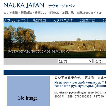
ナウカ・ジャパン
ロシア書籍・新聞雑誌・映画DVD・朗読CD・地図、他 在庫15000タイトル
ナウカジャパン
店舗地図
カタログ請求
ご注文方法
配
ロシア文化史から 第１巻 古ル
Из истории русской культуры. Т.1.
типологии рус. культуры. (Иванов
М., <Языки русской культуры> 760 c. ha
2000 年 ISBN 5785900939 R17540