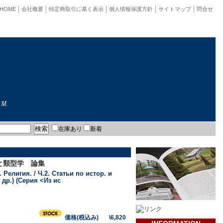
HOME
会社概要
特定商取引に基く表示
個人情報保護方針
サイトマップ
問合せ
在庫あり
新着
と類型学 論集
 Религия. / Ч.2. Статьи по истор. и
 др.) (Серия <Из ис
価格(税込み) \6,820