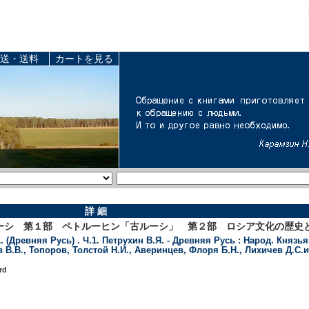
送・送料
カートを見る
詳 細
ーシ 第１部 ペトルーヒン「古ルーシ」 第２部 ロシア文化の歴史
 (Древняя Русь) . Ч.1. Петрухин В.Я. - Древняя Русь : Народ. Князья.
 В.В., Топоров, Толстой Н.И., Аверинцев, Флоря Б.Н., Лихичев Д.С.и
rd