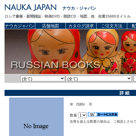
ナウカ・ジャパン
ロシア書籍・新聞雑誌・映画DVD・朗読CD・地図、他 在庫15000タイトル
ナウカジャパン
店舗地図
カタログ請求
ご注文方法
配
詳 細
年 ISBN R
数量
在庫を超える数量の場合は、ご相談とさせ