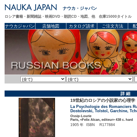
ナウカ・ジャパン
ロシア書籍・新聞雑誌・映画DVD・朗読CD・地図、他 在庫15000タイトル
ナウカジャパン
店舗地図
カタログ請求
ご注文方法
配
詳 細
19世紀のロシアの小説家の心理学 (
La Psychologie des Romanciers Ru
Dostoïevski, Tolstoï, Garchine, Tch
Ossip-Lourie
Paris, <Felix Alcan, editeur> 438 c. hard
1905 年 ISBN R177884