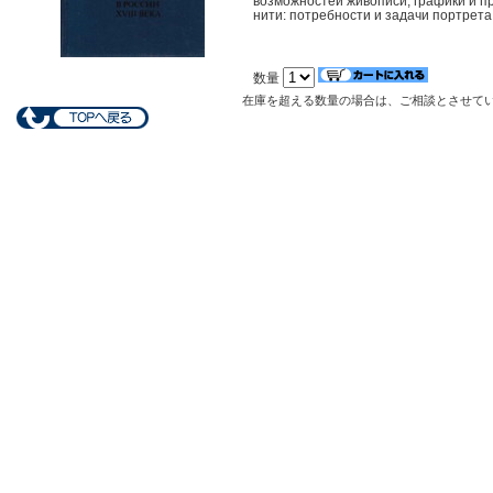
возможностей живописи, графики и п
нити: потребности и задачи портрет
数量
在庫を超える数量の場合は、ご相談とさせて