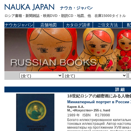
ナウカ・ジャパン
ロシア書籍・新聞雑誌・映画DVD・朗読CD・地図、他 在庫15000タイトル
ナウカジャパン
店舗地図
カタログ請求
ご注文方法
配
詳 細
18世紀ロシアの細密画にみる人物像
Миниатюрный портрет в России XVI
Карев А.А.
М., <Искусство> 255 c. hard
1989 年 ISBN R178998
Богато иллюстрированное капитальн
тоновых иллюстраций. Автор настоящ
миниатюры на протяжении XVIII века 