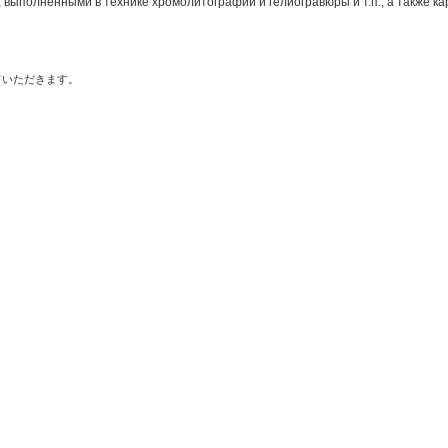
выполненными в технике хромолитографии и гелиогравюры и т.п., а также ка
ていただきます。