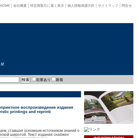
HOME
会社概要
特定商取引に基く表示
個人情報保護方針
サイトマップ
問合せ
在庫あり
新着
Репринтное воспроизведение издания
tic printings and reprinti
ящем, ставшая основным источником знаний о
еской широтой. Текст издания снабжен