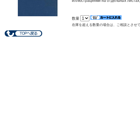
иллюстрациями на отдельных листах, 
数量
在庫を超える数量の場合は、ご相談とさせ