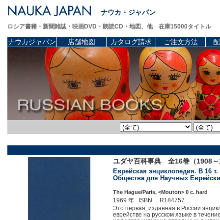
ナウカ・ジャパン
ロシア書籍・新聞雑誌・映画DVD・朗読CD・地図、他 在庫15000タイトル
ナウカジャパン
店舗地図
カタログ請求
ご注文方法
配
ユダヤ百科事典 全16巻（1908～1
Еврейская энциклопедия. В 16 т
Общества для Научных Еврейских из
The Hague/Paris, <Mouton> 0 c. hard
1969 年 ISBN R184757
Это первая, изданная в России энцик
еврействе на русском языке в течени